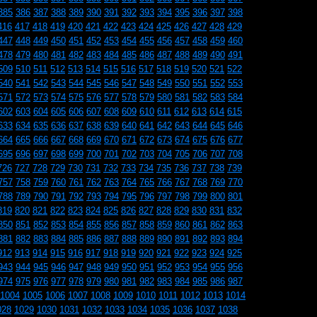
385
386
387
388
389
390
391
392
393
394
395
396
397
398
416
417
418
419
420
421
422
423
424
425
426
427
428
429
447
448
449
450
451
452
453
454
455
456
457
458
459
460
478
479
480
481
482
483
484
485
486
487
488
489
490
491
509
510
511
512
513
514
515
516
517
518
519
520
521
522
540
541
542
543
544
545
546
547
548
549
550
551
552
553
571
572
573
574
575
576
577
578
579
580
581
582
583
584
602
603
604
605
606
607
608
609
610
611
612
613
614
615
633
634
635
636
637
638
639
640
641
642
643
644
645
646
664
665
666
667
668
669
670
671
672
673
674
675
676
677
695
696
697
698
699
700
701
702
703
704
705
706
707
708
726
727
728
729
730
731
732
733
734
735
736
737
738
739
757
758
759
760
761
762
763
764
765
766
767
768
769
770
788
789
790
791
792
793
794
795
796
797
798
799
800
801
819
820
821
822
823
824
825
826
827
828
829
830
831
832
850
851
852
853
854
855
856
857
858
859
860
861
862
863
881
882
883
884
885
886
887
888
889
890
891
892
893
894
912
913
914
915
916
917
918
919
920
921
922
923
924
925
943
944
945
946
947
948
949
950
951
952
953
954
955
956
974
975
976
977
978
979
980
981
982
983
984
985
986
987
1004
1005
1006
1007
1008
1009
1010
1011
1012
1013
1014
028
1029
1030
1031
1032
1033
1034
1035
1036
1037
1038