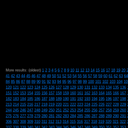
More results: (oldest)
1
2
3
4
5
6
7
8
9
10
11
12
13
14
15
16
17
18
19
20
41
42
43
44
45
46
47
48
49
50
51
52
53
54
55
56
57
58
59
60
61
62
63
64
84
85
86
87
88
89
90
91
92
93
94
95
96
97
98
99
100
101
102
103
104
10
120
121
122
123
124
125
126
127
128
129
130
131
132
133
134
135
136
151
152
153
154
155
156
157
158
159
160
161
162
163
164
165
166
167
182
183
184
185
186
187
188
189
190
191
192
193
194
195
196
197
198
213
214
215
216
217
218
219
220
221
222
223
224
225
226
227
228
229
244
245
246
247
248
249
250
251
252
253
254
255
256
257
258
259
260
275
276
277
278
279
280
281
282
283
284
285
286
287
288
289
290
291
306
307
308
309
310
311
312
313
314
315
316
317
318
319
320
321
322
337
338
339
340
341
342
343
344
345
346
347
348
349
350
351
352
353