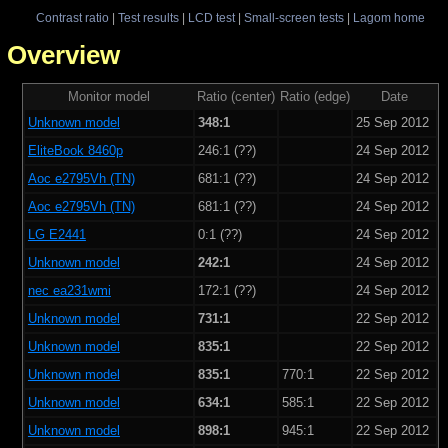
Contrast ratio
|
Test results
|
LCD test
|
Small-screen tests
|
Lagom home
 - Overview
Monitor model
Ratio (center)
Ratio (edge)
Date
Unknown model
348:1
25 Sep 2012
EliteBook 8460p
246:1 (??)
24 Sep 2012
Aoc e2795Vh (TN)
681:1 (??)
24 Sep 2012
Aoc e2795Vh (TN)
681:1 (??)
24 Sep 2012
LG E2441
0:1 (??)
24 Sep 2012
Unknown model
242:1
24 Sep 2012
nec ea231wmi
172:1 (??)
24 Sep 2012
Unknown model
731:1
22 Sep 2012
Unknown model
835:1
22 Sep 2012
Unknown model
835:1
770:1
22 Sep 2012
Unknown model
634:1
585:1
22 Sep 2012
Unknown model
898:1
945:1
22 Sep 2012