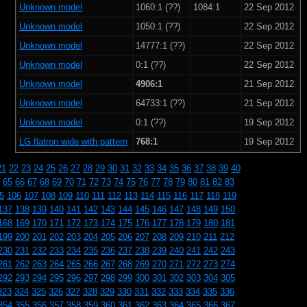
Unknown model
1060:1 (??)
1084:1
22 Sep 2012
Unknown model
1050:1 (??)
22 Sep 2012
Unknown model
14777:1 (??)
22 Sep 2012
Unknown model
0:1 (??)
22 Sep 2012
Unknown model
4906:1
21 Sep 2012
Unknown model
64733:1 (??)
21 Sep 2012
Unknown model
0:1 (??)
19 Sep 2012
LG flatron wide with pattern
768:1
19 Sep 2012
21
22
23
24
25
26
27
28
29
30
31
32
33
34
35
36
37
38
39
40
65
66
67
68
69
70
71
72
73
74
75
76
77
78
79
80
81
82
83
5
106
107
108
109
110
111
112
113
114
115
116
117
118
119
137
138
139
140
141
142
143
144
145
146
147
148
149
150
168
169
170
171
172
173
174
175
176
177
178
179
180
181
199
200
201
202
203
204
205
206
207
208
209
210
211
212
230
231
232
233
234
235
236
237
238
239
240
241
242
243
261
262
263
264
265
266
267
268
269
270
271
272
273
274
292
293
294
295
296
297
298
299
300
301
302
303
304
305
323
324
325
326
327
328
329
330
331
332
333
334
335
336
354
355
356
357
358
359
360
361
362
363
364
365
366
367