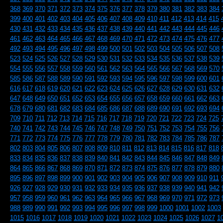
368
369
370
371
372
373
374
375
376
377
378
379
380
381
382
383
384
399
400
401
402
403
404
405
406
407
408
409
410
411
412
413
414
415
430
431
432
433
434
435
436
437
438
439
440
441
442
443
444
445
446
461
462
463
464
465
466
467
468
469
470
471
472
473
474
475
476
477
492
493
494
495
496
497
498
499
500
501
502
503
504
505
506
507
508
523
524
525
526
527
528
529
530
531
532
533
534
535
536
537
538
539
554
555
556
557
558
559
560
561
562
563
564
565
566
567
568
569
570
585
586
587
588
589
590
591
592
593
594
595
596
597
598
599
600
601
616
617
618
619
620
621
622
623
624
625
626
627
628
629
630
631
632
647
648
649
650
651
652
653
654
655
656
657
658
659
660
661
662
663
678
679
680
681
682
683
684
685
686
687
688
689
690
691
692
693
694
709
710
711
712
713
714
715
716
717
718
719
720
721
722
723
724
725
740
741
742
743
744
745
746
747
748
749
750
751
752
753
754
755
756
771
772
773
774
775
776
777
778
779
780
781
782
783
784
785
786
787
802
803
804
805
806
807
808
809
810
811
812
813
814
815
816
817
818
833
834
835
836
837
838
839
840
841
842
843
844
845
846
847
848
849
864
865
866
867
868
869
870
871
872
873
874
875
876
877
878
879
880
895
896
897
898
899
900
901
902
903
904
905
906
907
908
909
910
911
926
927
928
929
930
931
932
933
934
935
936
937
938
939
940
941
942
957
958
959
960
961
962
963
964
965
966
967
968
969
970
971
972
973
988
989
990
991
992
993
994
995
996
997
998
999
1000
1001
1002
1003
1015
1016
1017
1018
1019
1020
1021
1022
1023
1024
1025
1026
1027
1