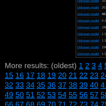
Unknown model
207
Unknown model
263
Unknown model
48
Unknown model
0:1
Unknown model
186
Unknown model
1:1
Unknown model
1:1
Unknown model
156
Unknown model
1:1
More results: (oldest)
1
2
3
4
15
16
17
18
19
20
21
22
23
2
32
33
34
35
36
37
38
39
40
4
49
50
51
52
53
54
55
56
57
5
66
67
68
69
70
71
72
73
74
7