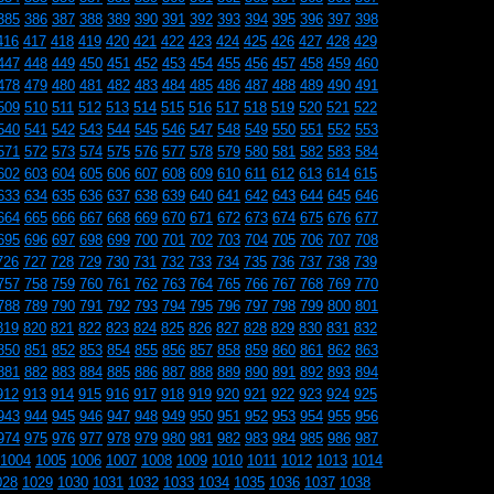
385
386
387
388
389
390
391
392
393
394
395
396
397
398
416
417
418
419
420
421
422
423
424
425
426
427
428
429
447
448
449
450
451
452
453
454
455
456
457
458
459
460
478
479
480
481
482
483
484
485
486
487
488
489
490
491
509
510
511
512
513
514
515
516
517
518
519
520
521
522
540
541
542
543
544
545
546
547
548
549
550
551
552
553
571
572
573
574
575
576
577
578
579
580
581
582
583
584
602
603
604
605
606
607
608
609
610
611
612
613
614
615
633
634
635
636
637
638
639
640
641
642
643
644
645
646
664
665
666
667
668
669
670
671
672
673
674
675
676
677
695
696
697
698
699
700
701
702
703
704
705
706
707
708
726
727
728
729
730
731
732
733
734
735
736
737
738
739
757
758
759
760
761
762
763
764
765
766
767
768
769
770
788
789
790
791
792
793
794
795
796
797
798
799
800
801
819
820
821
822
823
824
825
826
827
828
829
830
831
832
850
851
852
853
854
855
856
857
858
859
860
861
862
863
881
882
883
884
885
886
887
888
889
890
891
892
893
894
912
913
914
915
916
917
918
919
920
921
922
923
924
925
943
944
945
946
947
948
949
950
951
952
953
954
955
956
974
975
976
977
978
979
980
981
982
983
984
985
986
987
1004
1005
1006
1007
1008
1009
1010
1011
1012
1013
1014
028
1029
1030
1031
1032
1033
1034
1035
1036
1037
1038