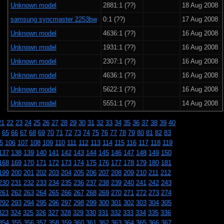
Unknown model
2881:1 (??)
18 Aug 2008
samsung syncmaster 2253bw
0:1 (??)
17 Aug 2008
Unknown model
4636:1 (??)
16 Aug 2008
Unknown model
1931:1 (??)
16 Aug 2008
Unknown model
2307:1 (??)
16 Aug 2008
Unknown model
4636:1 (??)
16 Aug 2008
Unknown model
5622:1 (??)
16 Aug 2008
Unknown model
5551:1 (??)
14 Aug 2008
21
22
23
24
25
26
27
28
29
30
31
32
33
34
35
36
37
38
39
40
65
66
67
68
69
70
71
72
73
74
75
76
77
78
79
80
81
82
83
5
106
107
108
109
110
111
112
113
114
115
116
117
118
119
137
138
139
140
141
142
143
144
145
146
147
148
149
150
168
169
170
171
172
173
174
175
176
177
178
179
180
181
199
200
201
202
203
204
205
206
207
208
209
210
211
212
230
231
232
233
234
235
236
237
238
239
240
241
242
243
261
262
263
264
265
266
267
268
269
270
271
272
273
274
292
293
294
295
296
297
298
299
300
301
302
303
304
305
323
324
325
326
327
328
329
330
331
332
333
334
335
336
354
355
356
357
358
359
360
361
362
363
364
365
366
367