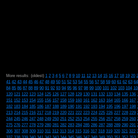
More results: (oldest)
1
2
3
4
5
6
7
8
9
10
11
12
13
14
15
16
17
18
19
20
41
42
43
44
45
46
47
48
49
50
51
52
53
54
55
56
57
58
59
60
61
62
63
64
84
85
86
87
88
89
90
91
92
93
94
95
96
97
98
99
100
101
102
103
104
10
120
121
122
123
124
125
126
127
128
129
130
131
132
133
134
135
136
151
152
153
154
155
156
157
158
159
160
161
162
163
164
165
166
167
182
183
184
185
186
187
188
189
190
191
192
193
194
195
196
197
198
213
214
215
216
217
218
219
220
221
222
223
224
225
226
227
228
229
244
245
246
247
248
249
250
251
252
253
254
255
256
257
258
259
260
275
276
277
278
279
280
281
282
283
284
285
286
287
288
289
290
291
306
307
308
309
310
311
312
313
314
315
316
317
318
319
320
321
322
337
338
339
340
341
342
343
344
345
346
347
348
349
350
351
352
353