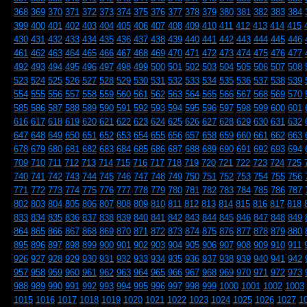
368
369
370
371
372
373
374
375
376
377
378
379
380
381
382
383
384
399
400
401
402
403
404
405
406
407
408
409
410
411
412
413
414
415
430
431
432
433
434
435
436
437
438
439
440
441
442
443
444
445
446
461
462
463
464
465
466
467
468
469
470
471
472
473
474
475
476
477
492
493
494
495
496
497
498
499
500
501
502
503
504
505
506
507
508
523
524
525
526
527
528
529
530
531
532
533
534
535
536
537
538
539
554
555
556
557
558
559
560
561
562
563
564
565
566
567
568
569
570
585
586
587
588
589
590
591
592
593
594
595
596
597
598
599
600
601
616
617
618
619
620
621
622
623
624
625
626
627
628
629
630
631
632
647
648
649
650
651
652
653
654
655
656
657
658
659
660
661
662
663
678
679
680
681
682
683
684
685
686
687
688
689
690
691
692
693
694
709
710
711
712
713
714
715
716
717
718
719
720
721
722
723
724
725
740
741
742
743
744
745
746
747
748
749
750
751
752
753
754
755
756
771
772
773
774
775
776
777
778
779
780
781
782
783
784
785
786
787
802
803
804
805
806
807
808
809
810
811
812
813
814
815
816
817
818
833
834
835
836
837
838
839
840
841
842
843
844
845
846
847
848
849
864
865
866
867
868
869
870
871
872
873
874
875
876
877
878
879
880
895
896
897
898
899
900
901
902
903
904
905
906
907
908
909
910
911
926
927
928
929
930
931
932
933
934
935
936
937
938
939
940
941
942
957
958
959
960
961
962
963
964
965
966
967
968
969
970
971
972
973
988
989
990
991
992
993
994
995
996
997
998
999
1000
1001
1002
1003
1015
1016
1017
1018
1019
1020
1021
1022
1023
1024
1025
1026
1027
1