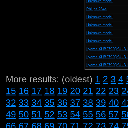
Unknown model
Philips 234e
Unknown model
Unknown model
Unknown model
Unknown model
Iiyama XUB2792QSU-B1
Iiyama XUB2792QSU-B1
Iiyama XUB2792QSU-B1
More results: (oldest)
1
2
3
4
15
16
17
18
19
20
21
22
23
2
32
33
34
35
36
37
38
39
40
4
49
50
51
52
53
54
55
56
57
5
66
67
68
69
70
71
72
73
74
7