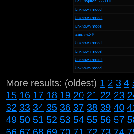
Dell Inspiron 5559 HD
Unknown model
Unknown model
Unknown model
benq sw240
Unknown model
Unknown model
Unknown model
Unknown model
More results: (oldest)
1
2
3
4
15
16
17
18
19
20
21
22
23
2
32
33
34
35
36
37
38
39
40
4
49
50
51
52
53
54
55
56
57
5
66
67
68
69
70
71
72
73
74
7