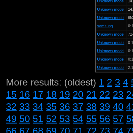
Unknown model
14
Unknown model
14
Unknown model
65
samsung
0:1
Unknown model
72
Unknown model
0:1
Unknown model
0:1
Unknown model
0:1
Unknown model
2:1
More results: (oldest)
1
2
3
4
15
16
17
18
19
20
21
22
23
2
32
33
34
35
36
37
38
39
40
4
49
50
51
52
53
54
55
56
57
5
66
67
68
69
70
71
72
73
74
7