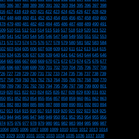
385
386
387
388
389
390
391
392
393
394
395
396
397
398
416
417
418
419
420
421
422
423
424
425
426
427
428
429
447
448
449
450
451
452
453
454
455
456
457
458
459
460
478
479
480
481
482
483
484
485
486
487
488
489
490
491
509
510
511
512
513
514
515
516
517
518
519
520
521
522
540
541
542
543
544
545
546
547
548
549
550
551
552
553
571
572
573
574
575
576
577
578
579
580
581
582
583
584
602
603
604
605
606
607
608
609
610
611
612
613
614
615
633
634
635
636
637
638
639
640
641
642
643
644
645
646
664
665
666
667
668
669
670
671
672
673
674
675
676
677
695
696
697
698
699
700
701
702
703
704
705
706
707
708
726
727
728
729
730
731
732
733
734
735
736
737
738
739
757
758
759
760
761
762
763
764
765
766
767
768
769
770
788
789
790
791
792
793
794
795
796
797
798
799
800
801
819
820
821
822
823
824
825
826
827
828
829
830
831
832
850
851
852
853
854
855
856
857
858
859
860
861
862
863
881
882
883
884
885
886
887
888
889
890
891
892
893
894
912
913
914
915
916
917
918
919
920
921
922
923
924
925
943
944
945
946
947
948
949
950
951
952
953
954
955
956
974
975
976
977
978
979
980
981
982
983
984
985
986
987
1004
1005
1006
1007
1008
1009
1010
1011
1012
1013
1014
028
1029
1030
1031
1032
1033
1034
1035
1036
1037
1038