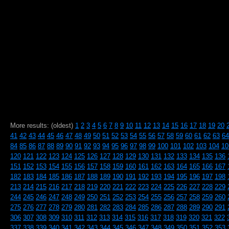
More results: (oldest)
1
2
3
4
5
6
7
8
9
10
11
12
13
14
15
16
17
18
19
20
41
42
43
44
45
46
47
48
49
50
51
52
53
54
55
56
57
58
59
60
61
62
63
64
84
85
86
87
88
89
90
91
92
93
94
95
96
97
98
99
100
101
102
103
104
10
120
121
122
123
124
125
126
127
128
129
130
131
132
133
134
135
136
151
152
153
154
155
156
157
158
159
160
161
162
163
164
165
166
167
182
183
184
185
186
187
188
189
190
191
192
193
194
195
196
197
198
213
214
215
216
217
218
219
220
221
222
223
224
225
226
227
228
229
244
245
246
247
248
249
250
251
252
253
254
255
256
257
258
259
260
275
276
277
278
279
280
281
282
283
284
285
286
287
288
289
290
291
306
307
308
309
310
311
312
313
314
315
316
317
318
319
320
321
322
337
338
339
340
341
342
343
344
345
346
347
348
349
350
351
352
353