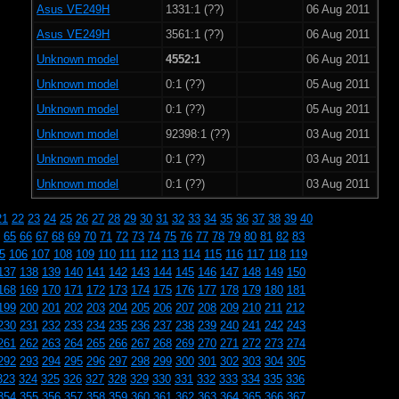
Asus VE249H
1331:1 (??)
06 Aug 2011
Asus VE249H
3561:1 (??)
06 Aug 2011
Unknown model
4552:1
06 Aug 2011
Unknown model
0:1 (??)
05 Aug 2011
Unknown model
0:1 (??)
05 Aug 2011
Unknown model
92398:1 (??)
03 Aug 2011
Unknown model
0:1 (??)
03 Aug 2011
Unknown model
0:1 (??)
03 Aug 2011
21
22
23
24
25
26
27
28
29
30
31
32
33
34
35
36
37
38
39
40
65
66
67
68
69
70
71
72
73
74
75
76
77
78
79
80
81
82
83
5
106
107
108
109
110
111
112
113
114
115
116
117
118
119
137
138
139
140
141
142
143
144
145
146
147
148
149
150
168
169
170
171
172
173
174
175
176
177
178
179
180
181
199
200
201
202
203
204
205
206
207
208
209
210
211
212
230
231
232
233
234
235
236
237
238
239
240
241
242
243
261
262
263
264
265
266
267
268
269
270
271
272
273
274
292
293
294
295
296
297
298
299
300
301
302
303
304
305
323
324
325
326
327
328
329
330
331
332
333
334
335
336
354
355
356
357
358
359
360
361
362
363
364
365
366
367