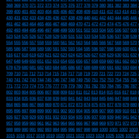
368
369
370
371
372
373
374
375
376
377
378
379
380
381
382
383
384
399
400
401
402
403
404
405
406
407
408
409
410
411
412
413
414
415
430
431
432
433
434
435
436
437
438
439
440
441
442
443
444
445
446
461
462
463
464
465
466
467
468
469
470
471
472
473
474
475
476
477
492
493
494
495
496
497
498
499
500
501
502
503
504
505
506
507
508
523
524
525
526
527
528
529
530
531
532
533
534
535
536
537
538
539
554
555
556
557
558
559
560
561
562
563
564
565
566
567
568
569
570
585
586
587
588
589
590
591
592
593
594
595
596
597
598
599
600
601
616
617
618
619
620
621
622
623
624
625
626
627
628
629
630
631
632
647
648
649
650
651
652
653
654
655
656
657
658
659
660
661
662
663
678
679
680
681
682
683
684
685
686
687
688
689
690
691
692
693
694
709
710
711
712
713
714
715
716
717
718
719
720
721
722
723
724
725
740
741
742
743
744
745
746
747
748
749
750
751
752
753
754
755
756
771
772
773
774
775
776
777
778
779
780
781
782
783
784
785
786
787
802
803
804
805
806
807
808
809
810
811
812
813
814
815
816
817
818
833
834
835
836
837
838
839
840
841
842
843
844
845
846
847
848
849
864
865
866
867
868
869
870
871
872
873
874
875
876
877
878
879
880
895
896
897
898
899
900
901
902
903
904
905
906
907
908
909
910
911
926
927
928
929
930
931
932
933
934
935
936
937
938
939
940
941
942
957
958
959
960
961
962
963
964
965
966
967
968
969
970
971
972
973
988
989
990
991
992
993
994
995
996
997
998
999
1000
1001
1002
1003
1015
1016
1017
1018
1019
1020
1021
1022
1023
1024
1025
1026
1027
1