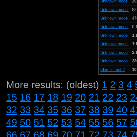
Unknown model
20
Unknown model
83
Unknown model
47
Unknown model
0:
Unknown model
1:
Unknown model
1:
Unknown model
2:
Unknown model
28
Chimei Test 2
10
More results: (oldest)
1
2
3
4
15
16
17
18
19
20
21
22
23
2
32
33
34
35
36
37
38
39
40
4
49
50
51
52
53
54
55
56
57
5
66
67
68
69
70
71
72
73
74
7