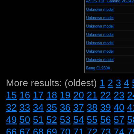
ASUS TUF Gaming VG24
Unknown model
Unknown model
Unknown model
Unknown model
Unknown model
Unknown model
Unknown model
Benq GL930A
More results: (oldest)
1
2
3
4
15
16
17
18
19
20
21
22
23
2
32
33
34
35
36
37
38
39
40
4
49
50
51
52
53
54
55
56
57
5
66
67
68
69
70
71
72
73
74
7