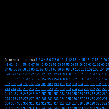
More results: (oldest)
1
2
3
4
5
6
7
8
9
10
11
12
13
14
15
16
17
18
19
20
41
42
43
44
45
46
47
48
49
50
51
52
53
54
55
56
57
58
59
60
61
62
63
64
84
85
86
87
88
89
90
91
92
93
94
95
96
97
98
99
100
101
102
103
104
10
120
121
122
123
124
125
126
127
128
129
130
131
132
133
134
135
136
151
152
153
154
155
156
157
158
159
160
161
162
163
164
165
166
167
182
183
184
185
186
187
188
189
190
191
192
193
194
195
196
197
198
213
214
215
216
217
218
219
220
221
222
223
224
225
226
227
228
229
244
245
246
247
248
249
250
251
252
253
254
255
256
257
258
259
260
275
276
277
278
279
280
281
282
283
284
285
286
287
288
289
290
291
306
307
308
309
310
311
312
313
314
315
316
317
318
319
320
321
322
337
338
339
340
341
342
343
344
345
346
347
348
349
350
351
352
353