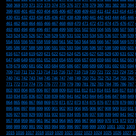
368
369
370
371
372
373
374
375
376
377
378
379
380
381
382
383
384
399
400
401
402
403
404
405
406
407
408
409
410
411
412
413
414
415
430
431
432
433
434
435
436
437
438
439
440
441
442
443
444
445
446
461
462
463
464
465
466
467
468
469
470
471
472
473
474
475
476
477
492
493
494
495
496
497
498
499
500
501
502
503
504
505
506
507
508
523
524
525
526
527
528
529
530
531
532
533
534
535
536
537
538
539
554
555
556
557
558
559
560
561
562
563
564
565
566
567
568
569
570
585
586
587
588
589
590
591
592
593
594
595
596
597
598
599
600
601
616
617
618
619
620
621
622
623
624
625
626
627
628
629
630
631
632
647
648
649
650
651
652
653
654
655
656
657
658
659
660
661
662
663
678
679
680
681
682
683
684
685
686
687
688
689
690
691
692
693
694
709
710
711
712
713
714
715
716
717
718
719
720
721
722
723
724
725
740
741
742
743
744
745
746
747
748
749
750
751
752
753
754
755
756
771
772
773
774
775
776
777
778
779
780
781
782
783
784
785
786
787
802
803
804
805
806
807
808
809
810
811
812
813
814
815
816
817
818
833
834
835
836
837
838
839
840
841
842
843
844
845
846
847
848
849
864
865
866
867
868
869
870
871
872
873
874
875
876
877
878
879
880
895
896
897
898
899
900
901
902
903
904
905
906
907
908
909
910
911
926
927
928
929
930
931
932
933
934
935
936
937
938
939
940
941
942
957
958
959
960
961
962
963
964
965
966
967
968
969
970
971
972
973
988
989
990
991
992
993
994
995
996
997
998
999
1000
1001
1002
1003
1015
1016
1017
1018
1019
1020
1021
1022
1023
1024
1025
1026
1027
1