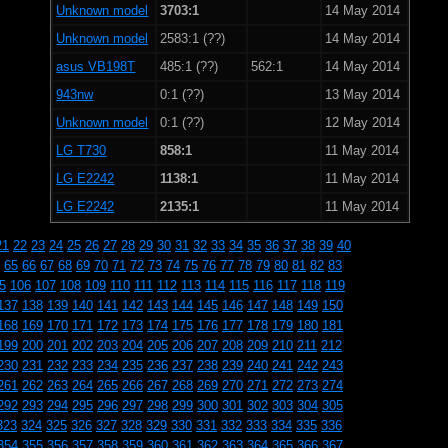
Unknown model
3703:1
14 May 2014
Unknown model
2583:1 (??)
14 May 2014
asus VB198T
485:1 (??)
562:1
14 May 2014
943nw
0:1 (??)
13 May 2014
Unknown model
0:1 (??)
12 May 2014
LG T730
858:1
11 May 2014
LG E2242
1138:1
11 May 2014
LG E2242
2135:1
11 May 2014
21
22
23
24
25
26
27
28
29
30
31
32
33
34
35
36
37
38
39
40
65
66
67
68
69
70
71
72
73
74
75
76
77
78
79
80
81
82
83
5
106
107
108
109
110
111
112
113
114
115
116
117
118
119
137
138
139
140
141
142
143
144
145
146
147
148
149
150
168
169
170
171
172
173
174
175
176
177
178
179
180
181
199
200
201
202
203
204
205
206
207
208
209
210
211
212
230
231
232
233
234
235
236
237
238
239
240
241
242
243
261
262
263
264
265
266
267
268
269
270
271
272
273
274
292
293
294
295
296
297
298
299
300
301
302
303
304
305
323
324
325
326
327
328
329
330
331
332
333
334
335
336
354
355
356
357
358
359
360
361
362
363
364
365
366
367