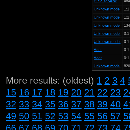
HP ZR2740W
484
Unknown model
1:1
Unknown model
1:1
Unknown model
134
Unknown model
0:1
Unknown model
0:1
Acer
0:1
Acer
0:1
Unknown model
820
More results: (oldest)
1
2
3
4
15
16
17
18
19
20
21
22
23
2
32
33
34
35
36
37
38
39
40
4
49
50
51
52
53
54
55
56
57
5
66
67
68
69
70
71
72
73
74
7