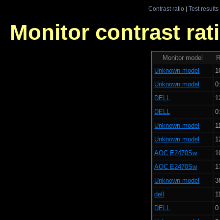
Contrast ratio
|
Test results
Monitor contrast rati
Monitor model
R
Unknown model
1
Unknown model
0
DELL
1
DELL
0
Unknown model
1
Unknown model
1
AOC E2470Sw
1
AOC E2470Sw
1
Unknown model
3
dell
1
DELL
0