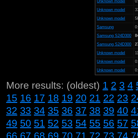
Unknown model
0
Unknown model
3
Unknown model
5
Samsung
0
Samsung S24D300
8
Samsung S24D300
2
Unknown model
1
Unknown model
0
Unknown model
0
More results: (oldest)
1
2
3
4
15
16
17
18
19
20
21
22
23
2
32
33
34
35
36
37
38
39
40
4
49
50
51
52
53
54
55
56
57
5
66
67
68
69
70
71
72
73
74
7