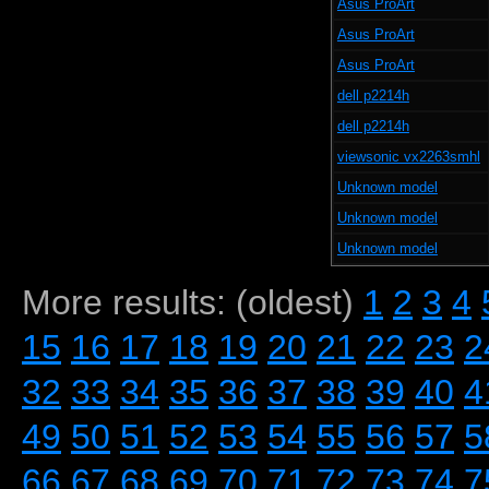
Asus ProArt
Asus ProArt
Asus ProArt
dell p2214h
dell p2214h
viewsonic vx2263smhl
Unknown model
Unknown model
Unknown model
More results: (oldest)
1
2
3
4
15
16
17
18
19
20
21
22
23
2
32
33
34
35
36
37
38
39
40
4
49
50
51
52
53
54
55
56
57
5
66
67
68
69
70
71
72
73
74
7