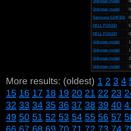
Unknown model
9
Unknown model
0
Samsung S24F350
0
DELL P2416D
5
DELL P2416D
0
Unknown model
1
Unknown model
1
Unknown model
2
Unknown model
3
More results: (oldest)
1
2
3
4
15
16
17
18
19
20
21
22
23
2
32
33
34
35
36
37
38
39
40
4
49
50
51
52
53
54
55
56
57
5
66
67
68
69
70
71
72
73
74
7