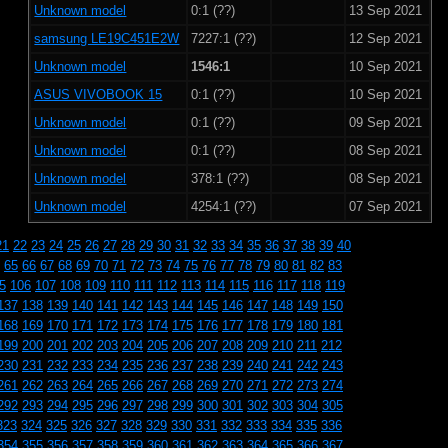
Unknown model
0:1 (??)
13 Sep 2021
samsung LE19C451E2W
7227:1 (??)
12 Sep 2021
Unknown model
1546:1
10 Sep 2021
ASUS VIVOBOOK 15
0:1 (??)
10 Sep 2021
Unknown model
0:1 (??)
09 Sep 2021
Unknown model
0:1 (??)
08 Sep 2021
Unknown model
378:1 (??)
08 Sep 2021
Unknown model
4254:1 (??)
07 Sep 2021
21
22
23
24
25
26
27
28
29
30
31
32
33
34
35
36
37
38
39
40
65
66
67
68
69
70
71
72
73
74
75
76
77
78
79
80
81
82
83
5
106
107
108
109
110
111
112
113
114
115
116
117
118
119
137
138
139
140
141
142
143
144
145
146
147
148
149
150
168
169
170
171
172
173
174
175
176
177
178
179
180
181
199
200
201
202
203
204
205
206
207
208
209
210
211
212
230
231
232
233
234
235
236
237
238
239
240
241
242
243
261
262
263
264
265
266
267
268
269
270
271
272
273
274
292
293
294
295
296
297
298
299
300
301
302
303
304
305
323
324
325
326
327
328
329
330
331
332
333
334
335
336
354
355
356
357
358
359
360
361
362
363
364
365
366
367