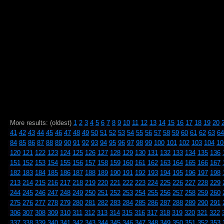
More results: (oldest)
1
2
3
4
5
6
7
8
9
10
11
12
13
14
15
16
17
18
19
20
41
42
43
44
45
46
47
48
49
50
51
52
53
54
55
56
57
58
59
60
61
62
63
64
84
85
86
87
88
89
90
91
92
93
94
95
96
97
98
99
100
101
102
103
104
10
120
121
122
123
124
125
126
127
128
129
130
131
132
133
134
135
136
151
152
153
154
155
156
157
158
159
160
161
162
163
164
165
166
167
182
183
184
185
186
187
188
189
190
191
192
193
194
195
196
197
198
213
214
215
216
217
218
219
220
221
222
223
224
225
226
227
228
229
244
245
246
247
248
249
250
251
252
253
254
255
256
257
258
259
260
275
276
277
278
279
280
281
282
283
284
285
286
287
288
289
290
291
306
307
308
309
310
311
312
313
314
315
316
317
318
319
320
321
322
337
338
339
340
341
342
343
344
345
346
347
348
349
350
351
352
353