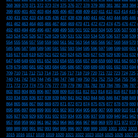
368
369
370
371
372
373
374
375
376
377
378
379
380
381
382
383
384
399
400
401
402
403
404
405
406
407
408
409
410
411
412
413
414
415
430
431
432
433
434
435
436
437
438
439
440
441
442
443
444
445
446
461
462
463
464
465
466
467
468
469
470
471
472
473
474
475
476
477
492
493
494
495
496
497
498
499
500
501
502
503
504
505
506
507
508
523
524
525
526
527
528
529
530
531
532
533
534
535
536
537
538
539
554
555
556
557
558
559
560
561
562
563
564
565
566
567
568
569
570
585
586
587
588
589
590
591
592
593
594
595
596
597
598
599
600
601
616
617
618
619
620
621
622
623
624
625
626
627
628
629
630
631
632
647
648
649
650
651
652
653
654
655
656
657
658
659
660
661
662
663
678
679
680
681
682
683
684
685
686
687
688
689
690
691
692
693
694
709
710
711
712
713
714
715
716
717
718
719
720
721
722
723
724
725
740
741
742
743
744
745
746
747
748
749
750
751
752
753
754
755
756
771
772
773
774
775
776
777
778
779
780
781
782
783
784
785
786
787
802
803
804
805
806
807
808
809
810
811
812
813
814
815
816
817
818
833
834
835
836
837
838
839
840
841
842
843
844
845
846
847
848
849
864
865
866
867
868
869
870
871
872
873
874
875
876
877
878
879
880
895
896
897
898
899
900
901
902
903
904
905
906
907
908
909
910
911
926
927
928
929
930
931
932
933
934
935
936
937
938
939
940
941
942
957
958
959
960
961
962
963
964
965
966
967
968
969
970
971
972
973
988
989
990
991
992
993
994
995
996
997
998
999
1000
1001
1002
1003
1015
1016
1017
1018
1019
1020
1021
1022
1023
1024
1025
1026
1027
1