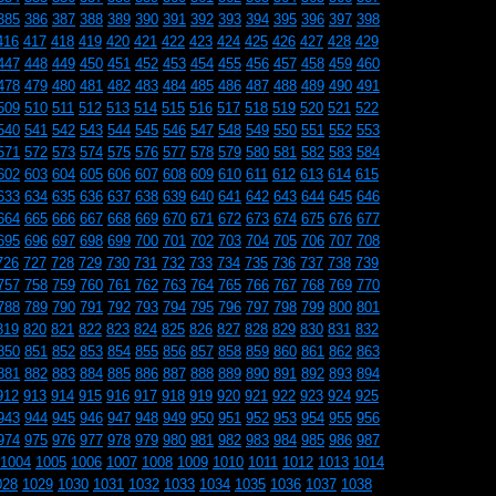
385
386
387
388
389
390
391
392
393
394
395
396
397
398
416
417
418
419
420
421
422
423
424
425
426
427
428
429
447
448
449
450
451
452
453
454
455
456
457
458
459
460
478
479
480
481
482
483
484
485
486
487
488
489
490
491
509
510
511
512
513
514
515
516
517
518
519
520
521
522
540
541
542
543
544
545
546
547
548
549
550
551
552
553
571
572
573
574
575
576
577
578
579
580
581
582
583
584
602
603
604
605
606
607
608
609
610
611
612
613
614
615
633
634
635
636
637
638
639
640
641
642
643
644
645
646
664
665
666
667
668
669
670
671
672
673
674
675
676
677
695
696
697
698
699
700
701
702
703
704
705
706
707
708
726
727
728
729
730
731
732
733
734
735
736
737
738
739
757
758
759
760
761
762
763
764
765
766
767
768
769
770
788
789
790
791
792
793
794
795
796
797
798
799
800
801
819
820
821
822
823
824
825
826
827
828
829
830
831
832
850
851
852
853
854
855
856
857
858
859
860
861
862
863
881
882
883
884
885
886
887
888
889
890
891
892
893
894
912
913
914
915
916
917
918
919
920
921
922
923
924
925
943
944
945
946
947
948
949
950
951
952
953
954
955
956
974
975
976
977
978
979
980
981
982
983
984
985
986
987
1004
1005
1006
1007
1008
1009
1010
1011
1012
1013
1014
028
1029
1030
1031
1032
1033
1034
1035
1036
1037
1038