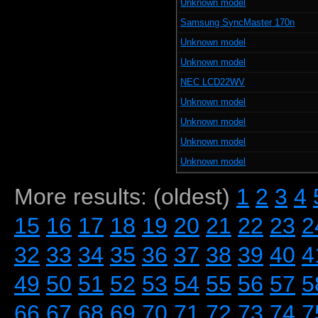
Unknown model
Samsung SyncMaster 170n
Unknown model
Unknown model
NEC LCD22WV
Unknown model
Unknown model
Unknown model
Unknown model
More results: (oldest)
1
2
3
4
15
16
17
18
19
20
21
22
23
2
32
33
34
35
36
37
38
39
40
4
49
50
51
52
53
54
55
56
57
5
66
67
68
69
70
71
72
73
74
7