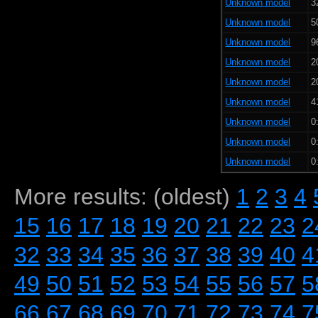
Unknown model
3
Unknown model
5
Unknown model
9
Unknown model
2
Unknown model
2
Unknown model
4
Unknown model
0
Unknown model
0
Unknown model
0
More results: (oldest)
1
2
3
4
15
16
17
18
19
20
21
22
23
2
32
33
34
35
36
37
38
39
40
4
49
50
51
52
53
54
55
56
57
5
66
67
68
69
70
71
72
73
74
7