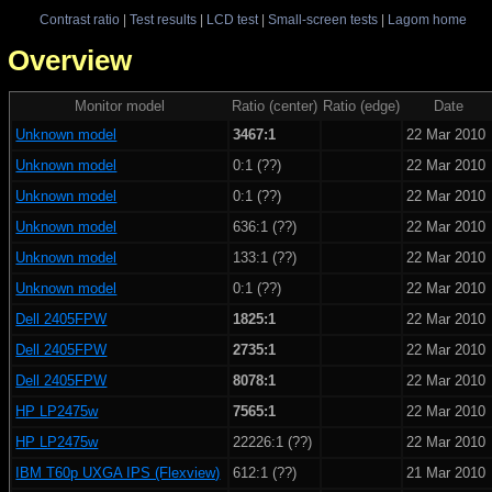
Contrast ratio
|
Test results
|
LCD test
|
Small-screen tests
|
Lagom home
 - Overview
Monitor model
Ratio (center)
Ratio (edge)
Date
Unknown model
3467:1
22 Mar 2010
Unknown model
0:1 (??)
22 Mar 2010
Unknown model
0:1 (??)
22 Mar 2010
Unknown model
636:1 (??)
22 Mar 2010
Unknown model
133:1 (??)
22 Mar 2010
Unknown model
0:1 (??)
22 Mar 2010
Dell 2405FPW
1825:1
22 Mar 2010
Dell 2405FPW
2735:1
22 Mar 2010
Dell 2405FPW
8078:1
22 Mar 2010
HP LP2475w
7565:1
22 Mar 2010
HP LP2475w
22226:1 (??)
22 Mar 2010
IBM T60p UXGA IPS (Flexview)
612:1 (??)
21 Mar 2010