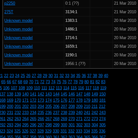
p2250
0:1 (??)
21 Mar 2010
275T
3134:1
21 Mar 2010
Unknown model
1383:1
20 Mar 2010
Unknown model
1486:1
20 Mar 2010
Unknown model
1714:1
20 Mar 2010
Unknown model
1659:1
20 Mar 2010
Unknown model
1190:1
20 Mar 2010
Unknown model
1956:1 (??)
20 Mar 2010
21
22
23
24
25
26
27
28
29
30
31
32
33
34
35
36
37
38
39
40
65
66
67
68
69
70
71
72
73
74
75
76
77
78
79
80
81
82
83
5
106
107
108
109
110
111
112
113
114
115
116
117
118
119
137
138
139
140
141
142
143
144
145
146
147
148
149
150
168
169
170
171
172
173
174
175
176
177
178
179
180
181
199
200
201
202
203
204
205
206
207
208
209
210
211
212
230
231
232
233
234
235
236
237
238
239
240
241
242
243
261
262
263
264
265
266
267
268
269
270
271
272
273
274
292
293
294
295
296
297
298
299
300
301
302
303
304
305
323
324
325
326
327
328
329
330
331
332
333
334
335
336
354
355
356
357
358
359
360
361
362
363
364
365
366
367