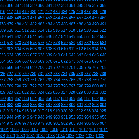
385
386
387
388
389
390
391
392
393
394
395
396
397
398
416
417
418
419
420
421
422
423
424
425
426
427
428
429
447
448
449
450
451
452
453
454
455
456
457
458
459
460
478
479
480
481
482
483
484
485
486
487
488
489
490
491
509
510
511
512
513
514
515
516
517
518
519
520
521
522
540
541
542
543
544
545
546
547
548
549
550
551
552
553
571
572
573
574
575
576
577
578
579
580
581
582
583
584
602
603
604
605
606
607
608
609
610
611
612
613
614
615
633
634
635
636
637
638
639
640
641
642
643
644
645
646
664
665
666
667
668
669
670
671
672
673
674
675
676
677
695
696
697
698
699
700
701
702
703
704
705
706
707
708
726
727
728
729
730
731
732
733
734
735
736
737
738
739
757
758
759
760
761
762
763
764
765
766
767
768
769
770
788
789
790
791
792
793
794
795
796
797
798
799
800
801
819
820
821
822
823
824
825
826
827
828
829
830
831
832
850
851
852
853
854
855
856
857
858
859
860
861
862
863
881
882
883
884
885
886
887
888
889
890
891
892
893
894
912
913
914
915
916
917
918
919
920
921
922
923
924
925
943
944
945
946
947
948
949
950
951
952
953
954
955
956
974
975
976
977
978
979
980
981
982
983
984
985
986
987
1004
1005
1006
1007
1008
1009
1010
1011
1012
1013
1014
028
1029
1030
1031
1032
1033
1034
1035
1036
1037
1038