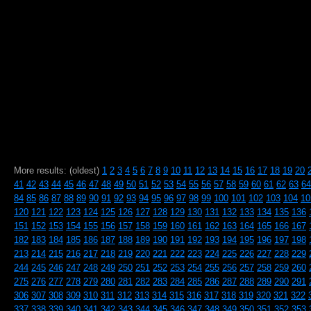
More results: (oldest)
1
2
3
4
5
6
7
8
9
10
11
12
13
14
15
16
17
18
19
20
41
42
43
44
45
46
47
48
49
50
51
52
53
54
55
56
57
58
59
60
61
62
63
64
84
85
86
87
88
89
90
91
92
93
94
95
96
97
98
99
100
101
102
103
104
10
120
121
122
123
124
125
126
127
128
129
130
131
132
133
134
135
136
151
152
153
154
155
156
157
158
159
160
161
162
163
164
165
166
167
182
183
184
185
186
187
188
189
190
191
192
193
194
195
196
197
198
213
214
215
216
217
218
219
220
221
222
223
224
225
226
227
228
229
244
245
246
247
248
249
250
251
252
253
254
255
256
257
258
259
260
275
276
277
278
279
280
281
282
283
284
285
286
287
288
289
290
291
306
307
308
309
310
311
312
313
314
315
316
317
318
319
320
321
322
337
338
339
340
341
342
343
344
345
346
347
348
349
350
351
352
353