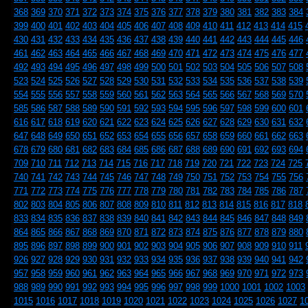
368
369
370
371
372
373
374
375
376
377
378
379
380
381
382
383
384
399
400
401
402
403
404
405
406
407
408
409
410
411
412
413
414
415
430
431
432
433
434
435
436
437
438
439
440
441
442
443
444
445
446
461
462
463
464
465
466
467
468
469
470
471
472
473
474
475
476
477
492
493
494
495
496
497
498
499
500
501
502
503
504
505
506
507
508
523
524
525
526
527
528
529
530
531
532
533
534
535
536
537
538
539
554
555
556
557
558
559
560
561
562
563
564
565
566
567
568
569
570
585
586
587
588
589
590
591
592
593
594
595
596
597
598
599
600
601
616
617
618
619
620
621
622
623
624
625
626
627
628
629
630
631
632
647
648
649
650
651
652
653
654
655
656
657
658
659
660
661
662
663
678
679
680
681
682
683
684
685
686
687
688
689
690
691
692
693
694
709
710
711
712
713
714
715
716
717
718
719
720
721
722
723
724
725
740
741
742
743
744
745
746
747
748
749
750
751
752
753
754
755
756
771
772
773
774
775
776
777
778
779
780
781
782
783
784
785
786
787
802
803
804
805
806
807
808
809
810
811
812
813
814
815
816
817
818
833
834
835
836
837
838
839
840
841
842
843
844
845
846
847
848
849
864
865
866
867
868
869
870
871
872
873
874
875
876
877
878
879
880
895
896
897
898
899
900
901
902
903
904
905
906
907
908
909
910
911
926
927
928
929
930
931
932
933
934
935
936
937
938
939
940
941
942
957
958
959
960
961
962
963
964
965
966
967
968
969
970
971
972
973
988
989
990
991
992
993
994
995
996
997
998
999
1000
1001
1002
1003
1015
1016
1017
1018
1019
1020
1021
1022
1023
1024
1025
1026
1027
1