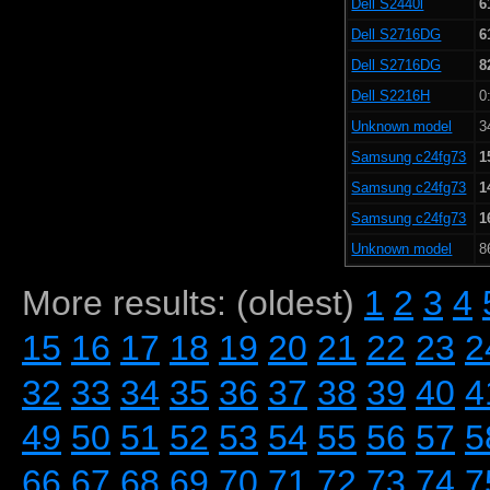
Dell S2440l
6
Dell S2716DG
6
Dell S2716DG
8
Dell S2216H
0
Unknown model
3
Samsung c24fg73
1
Samsung c24fg73
1
Samsung c24fg73
1
Unknown model
8
More results: (oldest)
1
2
3
4
15
16
17
18
19
20
21
22
23
2
32
33
34
35
36
37
38
39
40
4
49
50
51
52
53
54
55
56
57
5
66
67
68
69
70
71
72
73
74
7