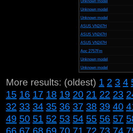
Unknown model
Unknown model
Unknown model
ASUS VN247H
ASUS VN247H
ASUS VN247H
Aoc 2757Fm
Unknown model
Unknown model
More results: (oldest)
1
2
3
4
15
16
17
18
19
20
21
22
23
2
32
33
34
35
36
37
38
39
40
4
49
50
51
52
53
54
55
56
57
5
66
67
68
69
70
71
72
73
74
7