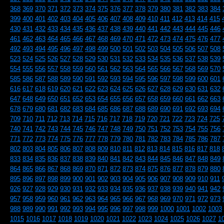
368
369
370
371
372
373
374
375
376
377
378
379
380
381
382
383
384
399
400
401
402
403
404
405
406
407
408
409
410
411
412
413
414
415
430
431
432
433
434
435
436
437
438
439
440
441
442
443
444
445
446
461
462
463
464
465
466
467
468
469
470
471
472
473
474
475
476
477
492
493
494
495
496
497
498
499
500
501
502
503
504
505
506
507
508
523
524
525
526
527
528
529
530
531
532
533
534
535
536
537
538
539
554
555
556
557
558
559
560
561
562
563
564
565
566
567
568
569
570
585
586
587
588
589
590
591
592
593
594
595
596
597
598
599
600
601
616
617
618
619
620
621
622
623
624
625
626
627
628
629
630
631
632
647
648
649
650
651
652
653
654
655
656
657
658
659
660
661
662
663
678
679
680
681
682
683
684
685
686
687
688
689
690
691
692
693
694
709
710
711
712
713
714
715
716
717
718
719
720
721
722
723
724
725
740
741
742
743
744
745
746
747
748
749
750
751
752
753
754
755
756
771
772
773
774
775
776
777
778
779
780
781
782
783
784
785
786
787
802
803
804
805
806
807
808
809
810
811
812
813
814
815
816
817
818
833
834
835
836
837
838
839
840
841
842
843
844
845
846
847
848
849
864
865
866
867
868
869
870
871
872
873
874
875
876
877
878
879
880
895
896
897
898
899
900
901
902
903
904
905
906
907
908
909
910
911
926
927
928
929
930
931
932
933
934
935
936
937
938
939
940
941
942
957
958
959
960
961
962
963
964
965
966
967
968
969
970
971
972
973
988
989
990
991
992
993
994
995
996
997
998
999
1000
1001
1002
1003
1015
1016
1017
1018
1019
1020
1021
1022
1023
1024
1025
1026
1027
1