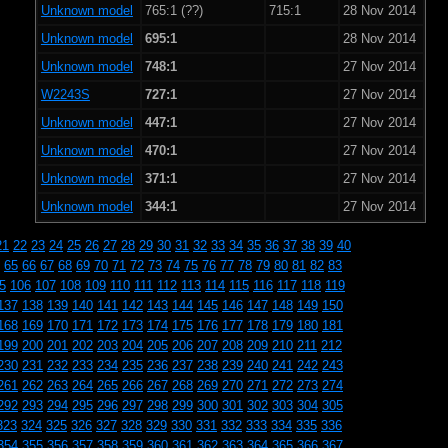
Unknown model
765:1 (??)
715:1
28 Nov 2014
Unknown model
695:1
28 Nov 2014
Unknown model
748:1
27 Nov 2014
W2243S
727:1
27 Nov 2014
Unknown model
447:1
27 Nov 2014
Unknown model
470:1
27 Nov 2014
Unknown model
371:1
27 Nov 2014
Unknown model
344:1
27 Nov 2014
21
22
23
24
25
26
27
28
29
30
31
32
33
34
35
36
37
38
39
40
65
66
67
68
69
70
71
72
73
74
75
76
77
78
79
80
81
82
83
5
106
107
108
109
110
111
112
113
114
115
116
117
118
119
137
138
139
140
141
142
143
144
145
146
147
148
149
150
168
169
170
171
172
173
174
175
176
177
178
179
180
181
199
200
201
202
203
204
205
206
207
208
209
210
211
212
230
231
232
233
234
235
236
237
238
239
240
241
242
243
261
262
263
264
265
266
267
268
269
270
271
272
273
274
292
293
294
295
296
297
298
299
300
301
302
303
304
305
323
324
325
326
327
328
329
330
331
332
333
334
335
336
354
355
356
357
358
359
360
361
362
363
364
365
366
367