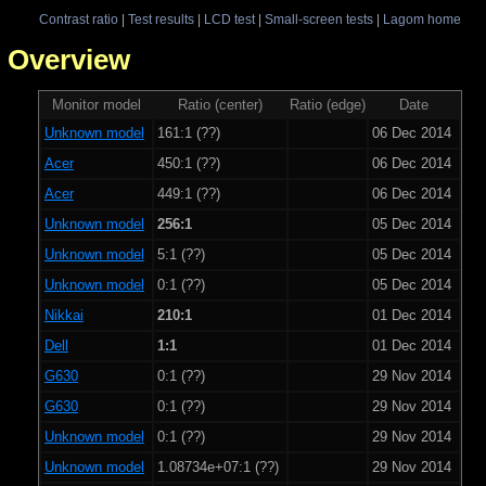
Contrast ratio
|
Test results
|
LCD test
|
Small-screen tests
|
Lagom home
 - Overview
Monitor model
Ratio (center)
Ratio (edge)
Date
Unknown model
161:1 (??)
06 Dec 2014
Acer
450:1 (??)
06 Dec 2014
Acer
449:1 (??)
06 Dec 2014
Unknown model
256:1
05 Dec 2014
Unknown model
5:1 (??)
05 Dec 2014
Unknown model
0:1 (??)
05 Dec 2014
Nikkai
210:1
01 Dec 2014
Dell
1:1
01 Dec 2014
G630
0:1 (??)
29 Nov 2014
G630
0:1 (??)
29 Nov 2014
Unknown model
0:1 (??)
29 Nov 2014
Unknown model
1.08734e+07:1 (??)
29 Nov 2014