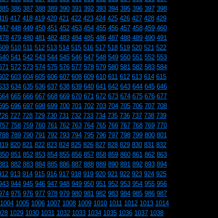
385
386
387
388
389
390
391
392
393
394
395
396
397
398
416
417
418
419
420
421
422
423
424
425
426
427
428
429
447
448
449
450
451
452
453
454
455
456
457
458
459
460
478
479
480
481
482
483
484
485
486
487
488
489
490
491
509
510
511
512
513
514
515
516
517
518
519
520
521
522
540
541
542
543
544
545
546
547
548
549
550
551
552
553
571
572
573
574
575
576
577
578
579
580
581
582
583
584
602
603
604
605
606
607
608
609
610
611
612
613
614
615
633
634
635
636
637
638
639
640
641
642
643
644
645
646
664
665
666
667
668
669
670
671
672
673
674
675
676
677
695
696
697
698
699
700
701
702
703
704
705
706
707
708
726
727
728
729
730
731
732
733
734
735
736
737
738
739
757
758
759
760
761
762
763
764
765
766
767
768
769
770
788
789
790
791
792
793
794
795
796
797
798
799
800
801
819
820
821
822
823
824
825
826
827
828
829
830
831
832
850
851
852
853
854
855
856
857
858
859
860
861
862
863
881
882
883
884
885
886
887
888
889
890
891
892
893
894
912
913
914
915
916
917
918
919
920
921
922
923
924
925
943
944
945
946
947
948
949
950
951
952
953
954
955
956
974
975
976
977
978
979
980
981
982
983
984
985
986
987
1004
1005
1006
1007
1008
1009
1010
1011
1012
1013
1014
028
1029
1030
1031
1032
1033
1034
1035
1036
1037
1038