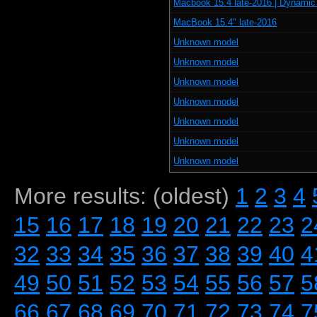
Macbook 15.4 late-2016 | Dynamic
MacBook 15.4" late-2016
Unknown model
Unknown model
Unknown model
Unknown model
Unknown model
Unknown model
Unknown model
More results: (oldest)
1
2
3
4
15
16
17
18
19
20
21
22
23
2
32
33
34
35
36
37
38
39
40
4
49
50
51
52
53
54
55
56
57
5
66
67
68
69
70
71
72
73
74
7