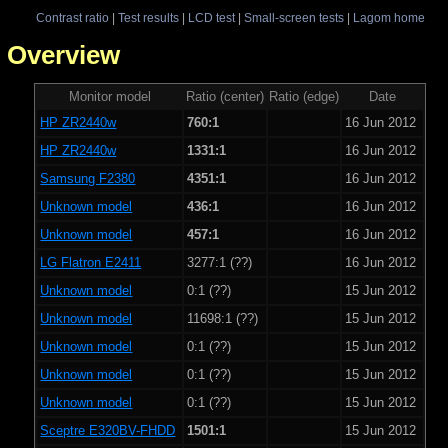
Contrast ratio
|
Test results
|
LCD test
|
Small-screen tests
|
Lagom home
 - Overview
Monitor model
Ratio (center)
Ratio (edge)
Date
HP ZR2440w
760:1
16 Jun 2012
HP ZR2440w
1331:1
16 Jun 2012
Samsung F2380
4351:1
16 Jun 2012
Unknown model
436:1
16 Jun 2012
Unknown model
457:1
16 Jun 2012
LG Flatron E2411
3277:1 (??)
16 Jun 2012
Unknown model
0:1 (??)
15 Jun 2012
Unknown model
11698:1 (??)
15 Jun 2012
Unknown model
0:1 (??)
15 Jun 2012
Unknown model
0:1 (??)
15 Jun 2012
Unknown model
0:1 (??)
15 Jun 2012
Sceptre E320BV-FHDD
1501:1
15 Jun 2012