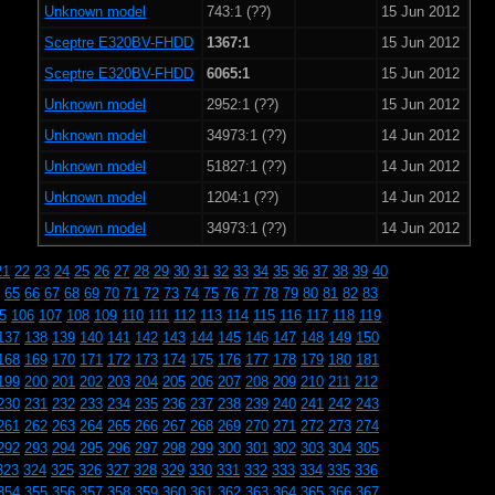
Unknown model
743:1 (??)
15 Jun 2012
Sceptre E320BV-FHDD
1367:1
15 Jun 2012
Sceptre E320BV-FHDD
6065:1
15 Jun 2012
Unknown model
2952:1 (??)
15 Jun 2012
Unknown model
34973:1 (??)
14 Jun 2012
Unknown model
51827:1 (??)
14 Jun 2012
Unknown model
1204:1 (??)
14 Jun 2012
Unknown model
34973:1 (??)
14 Jun 2012
21
22
23
24
25
26
27
28
29
30
31
32
33
34
35
36
37
38
39
40
65
66
67
68
69
70
71
72
73
74
75
76
77
78
79
80
81
82
83
5
106
107
108
109
110
111
112
113
114
115
116
117
118
119
137
138
139
140
141
142
143
144
145
146
147
148
149
150
168
169
170
171
172
173
174
175
176
177
178
179
180
181
199
200
201
202
203
204
205
206
207
208
209
210
211
212
230
231
232
233
234
235
236
237
238
239
240
241
242
243
261
262
263
264
265
266
267
268
269
270
271
272
273
274
292
293
294
295
296
297
298
299
300
301
302
303
304
305
323
324
325
326
327
328
329
330
331
332
333
334
335
336
354
355
356
357
358
359
360
361
362
363
364
365
366
367