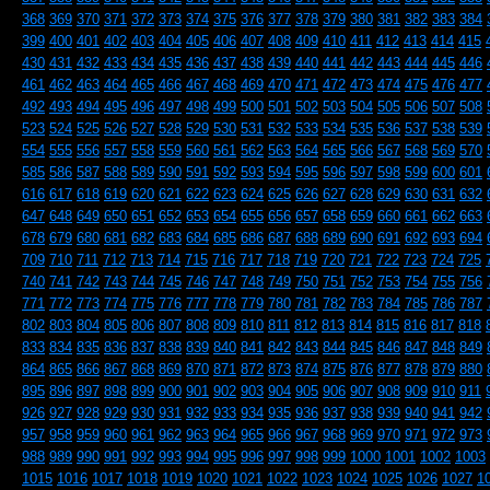
368
369
370
371
372
373
374
375
376
377
378
379
380
381
382
383
384
399
400
401
402
403
404
405
406
407
408
409
410
411
412
413
414
415
430
431
432
433
434
435
436
437
438
439
440
441
442
443
444
445
446
461
462
463
464
465
466
467
468
469
470
471
472
473
474
475
476
477
492
493
494
495
496
497
498
499
500
501
502
503
504
505
506
507
508
523
524
525
526
527
528
529
530
531
532
533
534
535
536
537
538
539
554
555
556
557
558
559
560
561
562
563
564
565
566
567
568
569
570
585
586
587
588
589
590
591
592
593
594
595
596
597
598
599
600
601
616
617
618
619
620
621
622
623
624
625
626
627
628
629
630
631
632
647
648
649
650
651
652
653
654
655
656
657
658
659
660
661
662
663
678
679
680
681
682
683
684
685
686
687
688
689
690
691
692
693
694
709
710
711
712
713
714
715
716
717
718
719
720
721
722
723
724
725
740
741
742
743
744
745
746
747
748
749
750
751
752
753
754
755
756
771
772
773
774
775
776
777
778
779
780
781
782
783
784
785
786
787
802
803
804
805
806
807
808
809
810
811
812
813
814
815
816
817
818
833
834
835
836
837
838
839
840
841
842
843
844
845
846
847
848
849
864
865
866
867
868
869
870
871
872
873
874
875
876
877
878
879
880
895
896
897
898
899
900
901
902
903
904
905
906
907
908
909
910
911
926
927
928
929
930
931
932
933
934
935
936
937
938
939
940
941
942
957
958
959
960
961
962
963
964
965
966
967
968
969
970
971
972
973
988
989
990
991
992
993
994
995
996
997
998
999
1000
1001
1002
1003
1015
1016
1017
1018
1019
1020
1021
1022
1023
1024
1025
1026
1027
1