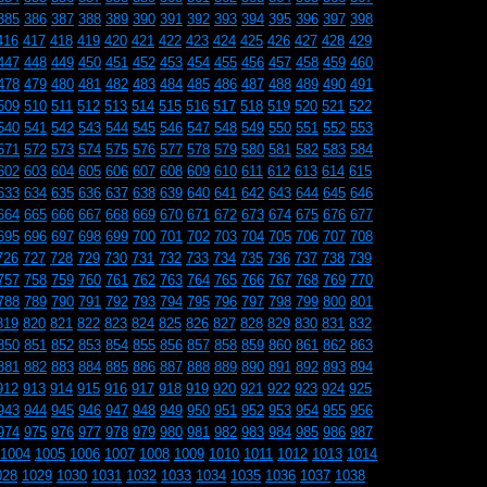
385
386
387
388
389
390
391
392
393
394
395
396
397
398
416
417
418
419
420
421
422
423
424
425
426
427
428
429
447
448
449
450
451
452
453
454
455
456
457
458
459
460
478
479
480
481
482
483
484
485
486
487
488
489
490
491
509
510
511
512
513
514
515
516
517
518
519
520
521
522
540
541
542
543
544
545
546
547
548
549
550
551
552
553
571
572
573
574
575
576
577
578
579
580
581
582
583
584
602
603
604
605
606
607
608
609
610
611
612
613
614
615
633
634
635
636
637
638
639
640
641
642
643
644
645
646
664
665
666
667
668
669
670
671
672
673
674
675
676
677
695
696
697
698
699
700
701
702
703
704
705
706
707
708
726
727
728
729
730
731
732
733
734
735
736
737
738
739
757
758
759
760
761
762
763
764
765
766
767
768
769
770
788
789
790
791
792
793
794
795
796
797
798
799
800
801
819
820
821
822
823
824
825
826
827
828
829
830
831
832
850
851
852
853
854
855
856
857
858
859
860
861
862
863
881
882
883
884
885
886
887
888
889
890
891
892
893
894
912
913
914
915
916
917
918
919
920
921
922
923
924
925
943
944
945
946
947
948
949
950
951
952
953
954
955
956
974
975
976
977
978
979
980
981
982
983
984
985
986
987
1004
1005
1006
1007
1008
1009
1010
1011
1012
1013
1014
028
1029
1030
1031
1032
1033
1034
1035
1036
1037
1038