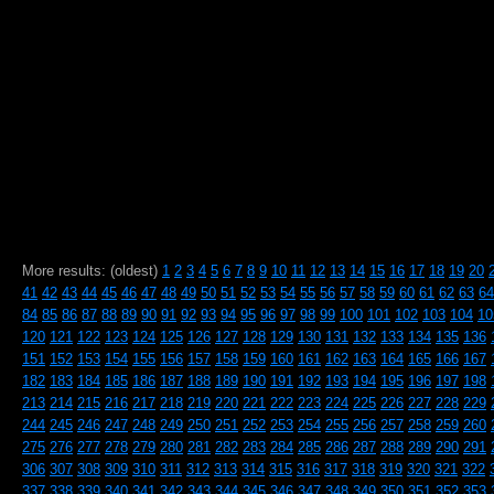
More results: (oldest)
1
2
3
4
5
6
7
8
9
10
11
12
13
14
15
16
17
18
19
20
41
42
43
44
45
46
47
48
49
50
51
52
53
54
55
56
57
58
59
60
61
62
63
64
84
85
86
87
88
89
90
91
92
93
94
95
96
97
98
99
100
101
102
103
104
10
120
121
122
123
124
125
126
127
128
129
130
131
132
133
134
135
136
151
152
153
154
155
156
157
158
159
160
161
162
163
164
165
166
167
182
183
184
185
186
187
188
189
190
191
192
193
194
195
196
197
198
213
214
215
216
217
218
219
220
221
222
223
224
225
226
227
228
229
244
245
246
247
248
249
250
251
252
253
254
255
256
257
258
259
260
275
276
277
278
279
280
281
282
283
284
285
286
287
288
289
290
291
306
307
308
309
310
311
312
313
314
315
316
317
318
319
320
321
322
337
338
339
340
341
342
343
344
345
346
347
348
349
350
351
352
353