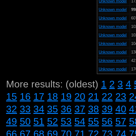
Unknown model
17
Unknown model
99
Unknown model
60
Unknown model
10
Unknown model
10
Unknown model
10
Unknown model
13
Unknown model
42
Unknown model
17
More results: (oldest)
1
2
3
4
15
16
17
18
19
20
21
22
23
2
32
33
34
35
36
37
38
39
40
4
49
50
51
52
53
54
55
56
57
5
66
67
68
69
70
71
72
73
74
7