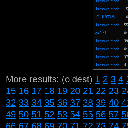
Unknown model
17
Unknown model
15
LG UL850-W
10
Unknown model
55
M43-c1
0:
Unknown model
39
Unknown model
0:
Unknown model
37
Unknown model
41
More results: (oldest)
1
2
3
4
15
16
17
18
19
20
21
22
23
2
32
33
34
35
36
37
38
39
40
4
49
50
51
52
53
54
55
56
57
5
66
67
68
69
70
71
72
73
74
7