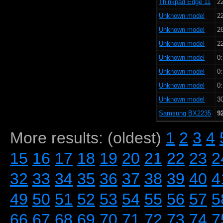
Thinkpad Edge 11
2
Unknown model
2
Unknown model
2
Unknown model
2
Unknown model
0:
Unknown model
0:
Unknown model
0:
Unknown model
3
Samsung BX2235
9
More results: (oldest)
1
2
3
4
15
16
17
18
19
20
21
22
23
2
32
33
34
35
36
37
38
39
40
4
49
50
51
52
53
54
55
56
57
5
66
67
68
69
70
71
72
73
74
7