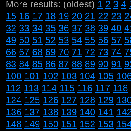
More results: (oldest)
1
2
3
4
15
16
17
18
19
20
21
22
23
2
32
33
34
35
36
37
38
39
40
4
49
50
51
52
53
54
55
56
57
5
66
67
68
69
70
71
72
73
74
7
83
84
85
86
87
88
89
90
91
9
100
101
102
103
104
105
10
112
113
114
115
116
117
118
124
125
126
127
128
129
13
136
137
138
139
140
141
14
148
149
150
151
152
153
15