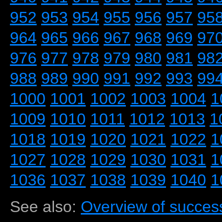
952
953
954
955
956
957
95
964
965
966
967
968
969
97
976
977
978
979
980
981
98
988
989
990
991
992
993
99
1000
1001
1002
1003
1004
1
1009
1010
1011
1012
1013
1
1018
1019
1020
1021
1022
1
1027
1028
1029
1030
1031
1
1036
1037
1038
1039
1040
1
See also:
Overview of success