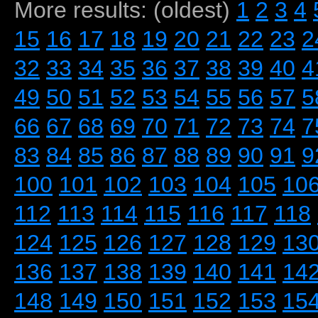
More results: (oldest)
1
2
3
4
15
16
17
18
19
20
21
22
23
2
32
33
34
35
36
37
38
39
40
4
49
50
51
52
53
54
55
56
57
5
66
67
68
69
70
71
72
73
74
7
83
84
85
86
87
88
89
90
91
9
100
101
102
103
104
105
10
112
113
114
115
116
117
118
124
125
126
127
128
129
13
136
137
138
139
140
141
14
148
149
150
151
152
153
15