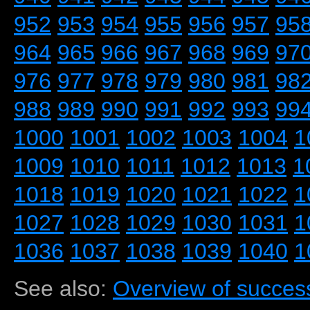
952
953
954
955
956
957
95
964
965
966
967
968
969
97
976
977
978
979
980
981
98
988
989
990
991
992
993
99
1000
1001
1002
1003
1004
1
1009
1010
1011
1012
1013
1
1018
1019
1020
1021
1022
1
1027
1028
1029
1030
1031
1
1036
1037
1038
1039
1040
1
See also:
Overview of success