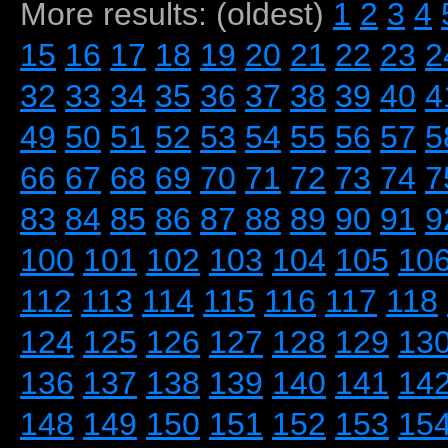
More results: (oldest)
1
2
3
4
15
16
17
18
19
20
21
22
23
2
32
33
34
35
36
37
38
39
40
4
49
50
51
52
53
54
55
56
57
5
66
67
68
69
70
71
72
73
74
7
83
84
85
86
87
88
89
90
91
9
100
101
102
103
104
105
10
112
113
114
115
116
117
118
124
125
126
127
128
129
13
136
137
138
139
140
141
14
148
149
150
151
152
153
15