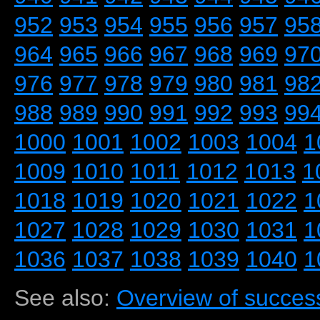
952
953
954
955
956
957
95
964
965
966
967
968
969
97
976
977
978
979
980
981
98
988
989
990
991
992
993
99
1000
1001
1002
1003
1004
1
1009
1010
1011
1012
1013
1
1018
1019
1020
1021
1022
1
1027
1028
1029
1030
1031
1
1036
1037
1038
1039
1040
1
See also:
Overview of success