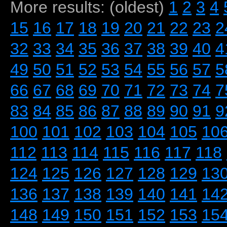
More results: (oldest)
1
2
3
4
15
16
17
18
19
20
21
22
23
2
32
33
34
35
36
37
38
39
40
4
49
50
51
52
53
54
55
56
57
5
66
67
68
69
70
71
72
73
74
7
83
84
85
86
87
88
89
90
91
9
100
101
102
103
104
105
10
112
113
114
115
116
117
118
124
125
126
127
128
129
13
136
137
138
139
140
141
14
148
149
150
151
152
153
15