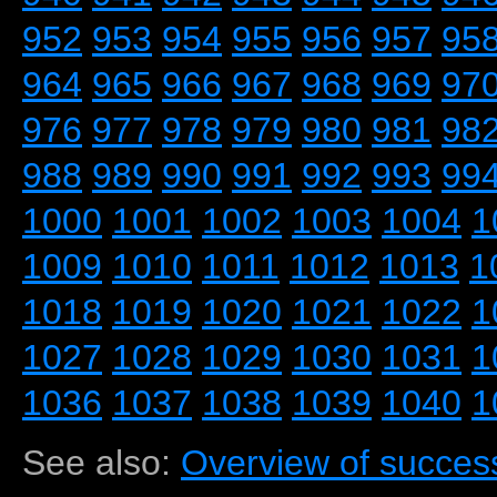
952
953
954
955
956
957
95
964
965
966
967
968
969
97
976
977
978
979
980
981
98
988
989
990
991
992
993
99
1000
1001
1002
1003
1004
1
1009
1010
1011
1012
1013
1
1018
1019
1020
1021
1022
1
1027
1028
1029
1030
1031
1
1036
1037
1038
1039
1040
1
See also:
Overview of success