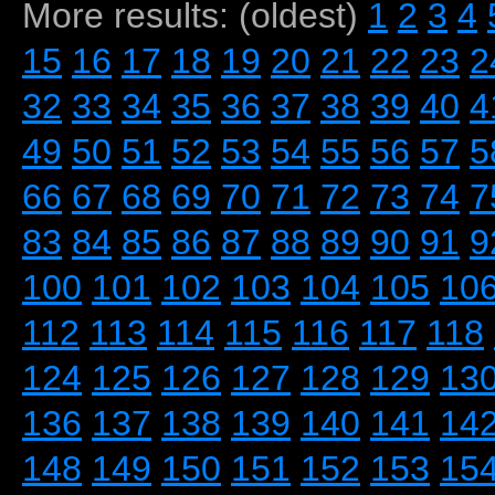
More results: (oldest)
1
2
3
4
15
16
17
18
19
20
21
22
23
2
32
33
34
35
36
37
38
39
40
4
49
50
51
52
53
54
55
56
57
5
66
67
68
69
70
71
72
73
74
7
83
84
85
86
87
88
89
90
91
9
100
101
102
103
104
105
10
112
113
114
115
116
117
118
124
125
126
127
128
129
13
136
137
138
139
140
141
14
148
149
150
151
152
153
15