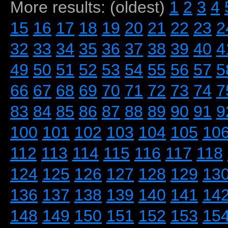
More results: (oldest)
1
2
3
4
15
16
17
18
19
20
21
22
23
2
32
33
34
35
36
37
38
39
40
4
49
50
51
52
53
54
55
56
57
5
66
67
68
69
70
71
72
73
74
7
83
84
85
86
87
88
89
90
91
9
100
101
102
103
104
105
10
112
113
114
115
116
117
118
124
125
126
127
128
129
13
136
137
138
139
140
141
14
148
149
150
151
152
153
15