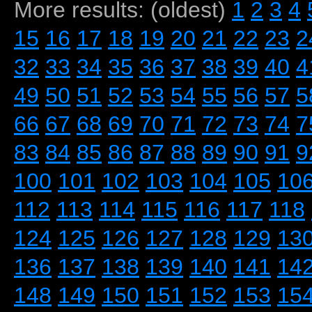
More results: (oldest)
1
2
3
4
15
16
17
18
19
20
21
22
23
2
32
33
34
35
36
37
38
39
40
4
49
50
51
52
53
54
55
56
57
5
66
67
68
69
70
71
72
73
74
7
83
84
85
86
87
88
89
90
91
9
100
101
102
103
104
105
10
112
113
114
115
116
117
118
124
125
126
127
128
129
13
136
137
138
139
140
141
14
148
149
150
151
152
153
15