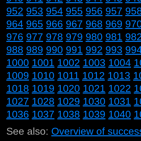
952
953
954
955
956
957
95
964
965
966
967
968
969
97
976
977
978
979
980
981
98
988
989
990
991
992
993
99
1000
1001
1002
1003
1004
1
1009
1010
1011
1012
1013
1
1018
1019
1020
1021
1022
1
1027
1028
1029
1030
1031
1
1036
1037
1038
1039
1040
1
See also:
Overview of success