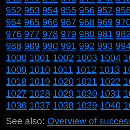
952
953
954
955
956
957
95
964
965
966
967
968
969
97
976
977
978
979
980
981
98
988
989
990
991
992
993
99
1000
1001
1002
1003
1004
1
1009
1010
1011
1012
1013
1
1018
1019
1020
1021
1022
1
1027
1028
1029
1030
1031
1
1036
1037
1038
1039
1040
1
See also:
Overview of success