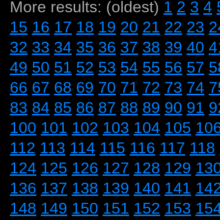
More results: (oldest)
1
2
3
4
15
16
17
18
19
20
21
22
23
2
32
33
34
35
36
37
38
39
40
4
49
50
51
52
53
54
55
56
57
5
66
67
68
69
70
71
72
73
74
7
83
84
85
86
87
88
89
90
91
9
100
101
102
103
104
105
10
112
113
114
115
116
117
118
124
125
126
127
128
129
13
136
137
138
139
140
141
14
148
149
150
151
152
153
15