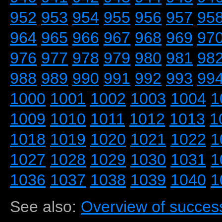
952
953
954
955
956
957
95
964
965
966
967
968
969
97
976
977
978
979
980
981
98
988
989
990
991
992
993
99
1000
1001
1002
1003
1004
1
1009
1010
1011
1012
1013
1
1018
1019
1020
1021
1022
1
1027
1028
1029
1030
1031
1
1036
1037
1038
1039
1040
1
See also:
Overview of success