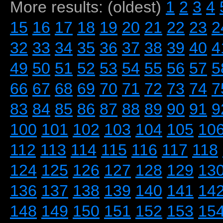
More results: (oldest)
1
2
3
4
15
16
17
18
19
20
21
22
23
2
32
33
34
35
36
37
38
39
40
4
49
50
51
52
53
54
55
56
57
5
66
67
68
69
70
71
72
73
74
7
83
84
85
86
87
88
89
90
91
9
100
101
102
103
104
105
10
112
113
114
115
116
117
118
124
125
126
127
128
129
13
136
137
138
139
140
141
14
148
149
150
151
152
153
15