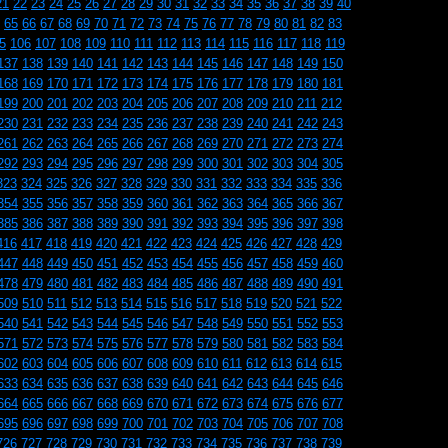
21
22
23
24
25
26
27
28
29
30
31
32
33
34
35
36
37
38
39
40
65
66
67
68
69
70
71
72
73
74
75
76
77
78
79
80
81
82
83
5
106
107
108
109
110
111
112
113
114
115
116
117
118
119
137
138
139
140
141
142
143
144
145
146
147
148
149
150
168
169
170
171
172
173
174
175
176
177
178
179
180
181
199
200
201
202
203
204
205
206
207
208
209
210
211
212
230
231
232
233
234
235
236
237
238
239
240
241
242
243
261
262
263
264
265
266
267
268
269
270
271
272
273
274
292
293
294
295
296
297
298
299
300
301
302
303
304
305
323
324
325
326
327
328
329
330
331
332
333
334
335
336
354
355
356
357
358
359
360
361
362
363
364
365
366
367
385
386
387
388
389
390
391
392
393
394
395
396
397
398
416
417
418
419
420
421
422
423
424
425
426
427
428
429
447
448
449
450
451
452
453
454
455
456
457
458
459
460
478
479
480
481
482
483
484
485
486
487
488
489
490
491
509
510
511
512
513
514
515
516
517
518
519
520
521
522
540
541
542
543
544
545
546
547
548
549
550
551
552
553
571
572
573
574
575
576
577
578
579
580
581
582
583
584
602
603
604
605
606
607
608
609
610
611
612
613
614
615
633
634
635
636
637
638
639
640
641
642
643
644
645
646
664
665
666
667
668
669
670
671
672
673
674
675
676
677
695
696
697
698
699
700
701
702
703
704
705
706
707
708
726
727
728
729
730
731
732
733
734
735
736
737
738
739