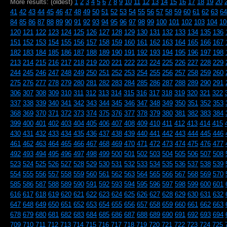
More results: (oldest)
1
2
3
4
5
6
7
8
9
10
11
12
13
14
15
16
17
18
19
20
41
42
43
44
45
46
47
48
49
50
51
52
53
54
55
56
57
58
59
60
61
62
63
64
84
85
86
87
88
89
90
91
92
93
94
95
96
97
98
99
100
101
102
103
104
10
120
121
122
123
124
125
126
127
128
129
130
131
132
133
134
135
136
151
152
153
154
155
156
157
158
159
160
161
162
163
164
165
166
167
182
183
184
185
186
187
188
189
190
191
192
193
194
195
196
197
198
213
214
215
216
217
218
219
220
221
222
223
224
225
226
227
228
229
244
245
246
247
248
249
250
251
252
253
254
255
256
257
258
259
260
275
276
277
278
279
280
281
282
283
284
285
286
287
288
289
290
291
306
307
308
309
310
311
312
313
314
315
316
317
318
319
320
321
322
337
338
339
340
341
342
343
344
345
346
347
348
349
350
351
352
353
368
369
370
371
372
373
374
375
376
377
378
379
380
381
382
383
384
399
400
401
402
403
404
405
406
407
408
409
410
411
412
413
414
415
430
431
432
433
434
435
436
437
438
439
440
441
442
443
444
445
446
461
462
463
464
465
466
467
468
469
470
471
472
473
474
475
476
477
492
493
494
495
496
497
498
499
500
501
502
503
504
505
506
507
508
523
524
525
526
527
528
529
530
531
532
533
534
535
536
537
538
539
554
555
556
557
558
559
560
561
562
563
564
565
566
567
568
569
570
585
586
587
588
589
590
591
592
593
594
595
596
597
598
599
600
601
616
617
618
619
620
621
622
623
624
625
626
627
628
629
630
631
632
647
648
649
650
651
652
653
654
655
656
657
658
659
660
661
662
663
678
679
680
681
682
683
684
685
686
687
688
689
690
691
692
693
694
709
710
711
712
713
714
715
716
717
718
719
720
721
722
723
724
725