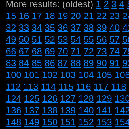
More results: (oldest)
1
2
3
4
15
16
17
18
19
20
21
22
23
2
32
33
34
35
36
37
38
39
40
4
49
50
51
52
53
54
55
56
57
5
66
67
68
69
70
71
72
73
74
7
83
84
85
86
87
88
89
90
91
9
100
101
102
103
104
105
10
112
113
114
115
116
117
118
124
125
126
127
128
129
13
136
137
138
139
140
141
14
148
149
150
151
152
153
15