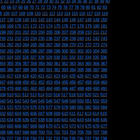
21
22
23
24
25
26
27
28
29
30
31
32
33
34
35
36
37
38
39
40
65
66
67
68
69
70
71
72
73
74
75
76
77
78
79
80
81
82
83
5
106
107
108
109
110
111
112
113
114
115
116
117
118
119
137
138
139
140
141
142
143
144
145
146
147
148
149
150
168
169
170
171
172
173
174
175
176
177
178
179
180
181
199
200
201
202
203
204
205
206
207
208
209
210
211
212
230
231
232
233
234
235
236
237
238
239
240
241
242
243
261
262
263
264
265
266
267
268
269
270
271
272
273
274
292
293
294
295
296
297
298
299
300
301
302
303
304
305
323
324
325
326
327
328
329
330
331
332
333
334
335
336
354
355
356
357
358
359
360
361
362
363
364
365
366
367
385
386
387
388
389
390
391
392
393
394
395
396
397
398
416
417
418
419
420
421
422
423
424
425
426
427
428
429
447
448
449
450
451
452
453
454
455
456
457
458
459
460
478
479
480
481
482
483
484
485
486
487
488
489
490
491
509
510
511
512
513
514
515
516
517
518
519
520
521
522
540
541
542
543
544
545
546
547
548
549
550
551
552
553
571
572
573
574
575
576
577
578
579
580
581
582
583
584
602
603
604
605
606
607
608
609
610
611
612
613
614
615
633
634
635
636
637
638
639
640
641
642
643
644
645
646
664
665
666
667
668
669
670
671
672
673
674
675
676
677
695
696
697
698
699
700
701
702
703
704
705
706
707
708
726
727
728
729
730
731
732
733
734
735
736
737
738
739