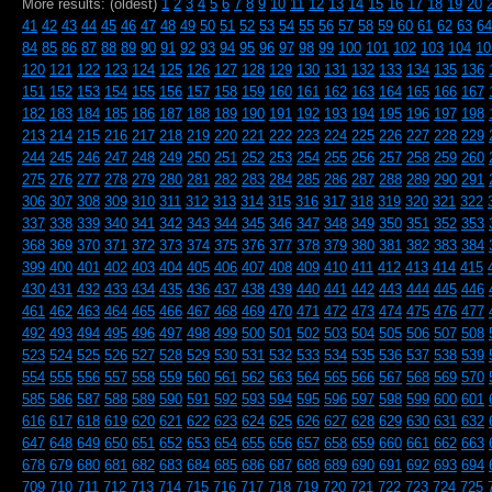
More results: (oldest)
1
2
3
4
5
6
7
8
9
10
11
12
13
14
15
16
17
18
19
20
41
42
43
44
45
46
47
48
49
50
51
52
53
54
55
56
57
58
59
60
61
62
63
64
84
85
86
87
88
89
90
91
92
93
94
95
96
97
98
99
100
101
102
103
104
10
120
121
122
123
124
125
126
127
128
129
130
131
132
133
134
135
136
151
152
153
154
155
156
157
158
159
160
161
162
163
164
165
166
167
182
183
184
185
186
187
188
189
190
191
192
193
194
195
196
197
198
213
214
215
216
217
218
219
220
221
222
223
224
225
226
227
228
229
244
245
246
247
248
249
250
251
252
253
254
255
256
257
258
259
260
275
276
277
278
279
280
281
282
283
284
285
286
287
288
289
290
291
306
307
308
309
310
311
312
313
314
315
316
317
318
319
320
321
322
337
338
339
340
341
342
343
344
345
346
347
348
349
350
351
352
353
368
369
370
371
372
373
374
375
376
377
378
379
380
381
382
383
384
399
400
401
402
403
404
405
406
407
408
409
410
411
412
413
414
415
430
431
432
433
434
435
436
437
438
439
440
441
442
443
444
445
446
461
462
463
464
465
466
467
468
469
470
471
472
473
474
475
476
477
492
493
494
495
496
497
498
499
500
501
502
503
504
505
506
507
508
523
524
525
526
527
528
529
530
531
532
533
534
535
536
537
538
539
554
555
556
557
558
559
560
561
562
563
564
565
566
567
568
569
570
585
586
587
588
589
590
591
592
593
594
595
596
597
598
599
600
601
616
617
618
619
620
621
622
623
624
625
626
627
628
629
630
631
632
647
648
649
650
651
652
653
654
655
656
657
658
659
660
661
662
663
678
679
680
681
682
683
684
685
686
687
688
689
690
691
692
693
694
709
710
711
712
713
714
715
716
717
718
719
720
721
722
723
724
725