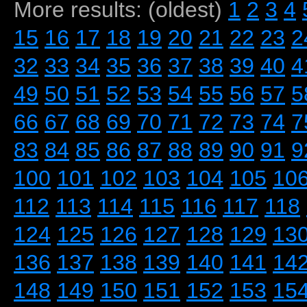
More results: (oldest)
1
2
3
4
15
16
17
18
19
20
21
22
23
2
32
33
34
35
36
37
38
39
40
4
49
50
51
52
53
54
55
56
57
5
66
67
68
69
70
71
72
73
74
7
83
84
85
86
87
88
89
90
91
9
100
101
102
103
104
105
10
112
113
114
115
116
117
118
124
125
126
127
128
129
13
136
137
138
139
140
141
14
148
149
150
151
152
153
15