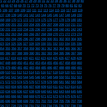
21
22
23
24
25
26
27
28
29
30
31
32
33
34
35
36
37
38
39
40
65
66
67
68
69
70
71
72
73
74
75
76
77
78
79
80
81
82
83
5
106
107
108
109
110
111
112
113
114
115
116
117
118
119
137
138
139
140
141
142
143
144
145
146
147
148
149
150
168
169
170
171
172
173
174
175
176
177
178
179
180
181
199
200
201
202
203
204
205
206
207
208
209
210
211
212
230
231
232
233
234
235
236
237
238
239
240
241
242
243
261
262
263
264
265
266
267
268
269
270
271
272
273
274
292
293
294
295
296
297
298
299
300
301
302
303
304
305
323
324
325
326
327
328
329
330
331
332
333
334
335
336
354
355
356
357
358
359
360
361
362
363
364
365
366
367
385
386
387
388
389
390
391
392
393
394
395
396
397
398
416
417
418
419
420
421
422
423
424
425
426
427
428
429
447
448
449
450
451
452
453
454
455
456
457
458
459
460
478
479
480
481
482
483
484
485
486
487
488
489
490
491
509
510
511
512
513
514
515
516
517
518
519
520
521
522
540
541
542
543
544
545
546
547
548
549
550
551
552
553
571
572
573
574
575
576
577
578
579
580
581
582
583
584
602
603
604
605
606
607
608
609
610
611
612
613
614
615
633
634
635
636
637
638
639
640
641
642
643
644
645
646
664
665
666
667
668
669
670
671
672
673
674
675
676
677
695
696
697
698
699
700
701
702
703
704
705
706
707
708
726
727
728
729
730
731
732
733
734
735
736
737
738
739