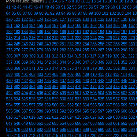
More results: (oldest)
1
2
3
4
5
6
7
8
9
10
11
12
13
14
15
16
17
18
19
20
41
42
43
44
45
46
47
48
49
50
51
52
53
54
55
56
57
58
59
60
61
62
63
64
84
85
86
87
88
89
90
91
92
93
94
95
96
97
98
99
100
101
102
103
104
10
120
121
122
123
124
125
126
127
128
129
130
131
132
133
134
135
136
151
152
153
154
155
156
157
158
159
160
161
162
163
164
165
166
167
182
183
184
185
186
187
188
189
190
191
192
193
194
195
196
197
198
213
214
215
216
217
218
219
220
221
222
223
224
225
226
227
228
229
244
245
246
247
248
249
250
251
252
253
254
255
256
257
258
259
260
275
276
277
278
279
280
281
282
283
284
285
286
287
288
289
290
291
306
307
308
309
310
311
312
313
314
315
316
317
318
319
320
321
322
337
338
339
340
341
342
343
344
345
346
347
348
349
350
351
352
353
368
369
370
371
372
373
374
375
376
377
378
379
380
381
382
383
384
399
400
401
402
403
404
405
406
407
408
409
410
411
412
413
414
415
430
431
432
433
434
435
436
437
438
439
440
441
442
443
444
445
446
461
462
463
464
465
466
467
468
469
470
471
472
473
474
475
476
477
492
493
494
495
496
497
498
499
500
501
502
503
504
505
506
507
508
523
524
525
526
527
528
529
530
531
532
533
534
535
536
537
538
539
554
555
556
557
558
559
560
561
562
563
564
565
566
567
568
569
570
585
586
587
588
589
590
591
592
593
594
595
596
597
598
599
600
601
616
617
618
619
620
621
622
623
624
625
626
627
628
629
630
631
632
647
648
649
650
651
652
653
654
655
656
657
658
659
660
661
662
663
678
679
680
681
682
683
684
685
686
687
688
689
690
691
692
693
694
709
710
711
712
713
714
715
716
717
718
719
720
721
722
723
724
725