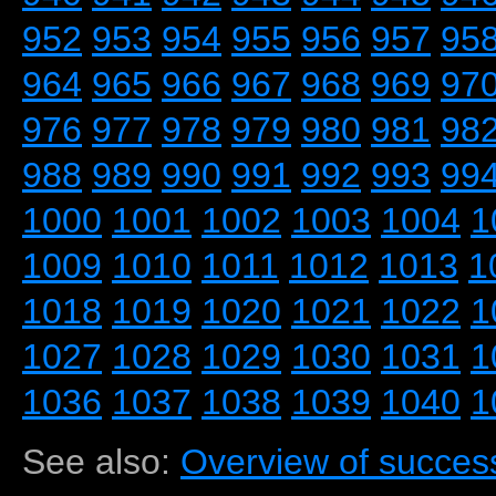
952
953
954
955
956
957
95
964
965
966
967
968
969
97
976
977
978
979
980
981
98
988
989
990
991
992
993
99
1000
1001
1002
1003
1004
1
1009
1010
1011
1012
1013
1
1018
1019
1020
1021
1022
1
1027
1028
1029
1030
1031
1
1036
1037
1038
1039
1040
1
See also:
Overview of success