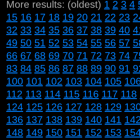
More results: (oldest)
1
2
3
4
15
16
17
18
19
20
21
22
23
2
32
33
34
35
36
37
38
39
40
4
49
50
51
52
53
54
55
56
57
5
66
67
68
69
70
71
72
73
74
7
83
84
85
86
87
88
89
90
91
9
100
101
102
103
104
105
10
112
113
114
115
116
117
118
124
125
126
127
128
129
13
136
137
138
139
140
141
14
148
149
150
151
152
153
15