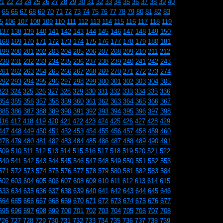
21
22
23
24
25
26
27
28
29
30
31
32
33
34
35
36
37
38
39
40
65
66
67
68
69
70
71
72
73
74
75
76
77
78
79
80
81
82
83
5
106
107
108
109
110
111
112
113
114
115
116
117
118
119
137
138
139
140
141
142
143
144
145
146
147
148
149
150
168
169
170
171
172
173
174
175
176
177
178
179
180
181
199
200
201
202
203
204
205
206
207
208
209
210
211
212
230
231
232
233
234
235
236
237
238
239
240
241
242
243
261
262
263
264
265
266
267
268
269
270
271
272
273
274
292
293
294
295
296
297
298
299
300
301
302
303
304
305
323
324
325
326
327
328
329
330
331
332
333
334
335
336
354
355
356
357
358
359
360
361
362
363
364
365
366
367
385
386
387
388
389
390
391
392
393
394
395
396
397
398
416
417
418
419
420
421
422
423
424
425
426
427
428
429
447
448
449
450
451
452
453
454
455
456
457
458
459
460
478
479
480
481
482
483
484
485
486
487
488
489
490
491
509
510
511
512
513
514
515
516
517
518
519
520
521
522
540
541
542
543
544
545
546
547
548
549
550
551
552
553
571
572
573
574
575
576
577
578
579
580
581
582
583
584
602
603
604
605
606
607
608
609
610
611
612
613
614
615
633
634
635
636
637
638
639
640
641
642
643
644
645
646
664
665
666
667
668
669
670
671
672
673
674
675
676
677
695
696
697
698
699
700
701
702
703
704
705
706
707
708
726
727
728
729
730
731
732
733
734
735
736
737
738
739