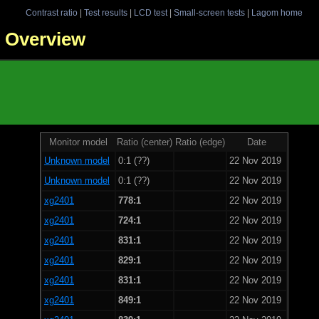
Contrast ratio
|
Test results
|
LCD test
|
Small-screen tests
|
Lagom home
 - Overview
Monitor model
Ratio (center)
Ratio (edge)
Date
Unknown model
0:1 (??)
22 Nov 2019
Unknown model
0:1 (??)
22 Nov 2019
xg2401
778:1
22 Nov 2019
xg2401
724:1
22 Nov 2019
xg2401
831:1
22 Nov 2019
xg2401
829:1
22 Nov 2019
xg2401
831:1
22 Nov 2019
xg2401
849:1
22 Nov 2019