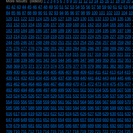
More results: (oldest)
1
2
3
4
5
6
7
8
9
10
11
12
13
14
15
16
17
18
19
20
41
42
43
44
45
46
47
48
49
50
51
52
53
54
55
56
57
58
59
60
61
62
63
64
84
85
86
87
88
89
90
91
92
93
94
95
96
97
98
99
100
101
102
103
104
10
120
121
122
123
124
125
126
127
128
129
130
131
132
133
134
135
136
151
152
153
154
155
156
157
158
159
160
161
162
163
164
165
166
167
182
183
184
185
186
187
188
189
190
191
192
193
194
195
196
197
198
213
214
215
216
217
218
219
220
221
222
223
224
225
226
227
228
229
244
245
246
247
248
249
250
251
252
253
254
255
256
257
258
259
260
275
276
277
278
279
280
281
282
283
284
285
286
287
288
289
290
291
306
307
308
309
310
311
312
313
314
315
316
317
318
319
320
321
322
337
338
339
340
341
342
343
344
345
346
347
348
349
350
351
352
353
368
369
370
371
372
373
374
375
376
377
378
379
380
381
382
383
384
399
400
401
402
403
404
405
406
407
408
409
410
411
412
413
414
415
430
431
432
433
434
435
436
437
438
439
440
441
442
443
444
445
446
461
462
463
464
465
466
467
468
469
470
471
472
473
474
475
476
477
492
493
494
495
496
497
498
499
500
501
502
503
504
505
506
507
508
523
524
525
526
527
528
529
530
531
532
533
534
535
536
537
538
539
554
555
556
557
558
559
560
561
562
563
564
565
566
567
568
569
570
585
586
587
588
589
590
591
592
593
594
595
596
597
598
599
600
601
616
617
618
619
620
621
622
623
624
625
626
627
628
629
630
631
632
647
648
649
650
651
652
653
654
655
656
657
658
659
660
661
662
663
678
679
680
681
682
683
684
685
686
687
688
689
690
691
692
693
694
709
710
711
712
713
714
715
716
717
718
719
720
721
722
723
724
725