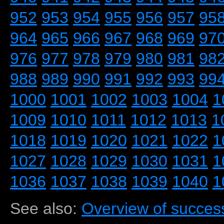
952
953
954
955
956
957
95
964
965
966
967
968
969
97
976
977
978
979
980
981
98
988
989
990
991
992
993
99
1000
1001
1002
1003
1004
1
1009
1010
1011
1012
1013
1
1018
1019
1020
1021
1022
1
1027
1028
1029
1030
1031
1
1036
1037
1038
1039
1040
1
See also:
Overview of success