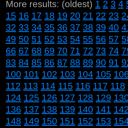
More results: (oldest)
1
2
3
4
15
16
17
18
19
20
21
22
23
2
32
33
34
35
36
37
38
39
40
4
49
50
51
52
53
54
55
56
57
5
66
67
68
69
70
71
72
73
74
7
83
84
85
86
87
88
89
90
91
9
100
101
102
103
104
105
10
112
113
114
115
116
117
118
124
125
126
127
128
129
13
136
137
138
139
140
141
14
148
149
150
151
152
153
15