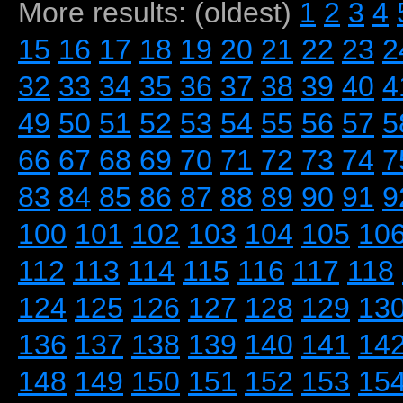
More results: (oldest)
1
2
3
4
15
16
17
18
19
20
21
22
23
2
32
33
34
35
36
37
38
39
40
4
49
50
51
52
53
54
55
56
57
5
66
67
68
69
70
71
72
73
74
7
83
84
85
86
87
88
89
90
91
9
100
101
102
103
104
105
10
112
113
114
115
116
117
118
124
125
126
127
128
129
13
136
137
138
139
140
141
14
148
149
150
151
152
153
15