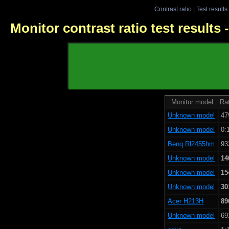
Contrast ratio
|
Test results
Monitor contrast ratio test results
Monitor model
Rat
Unknown model
47
Unknown model
0:
Benq Rl2455hm
93
Unknown model
14
Unknown model
15
Unknown model
30
Acer H213H
89
Unknown model
69