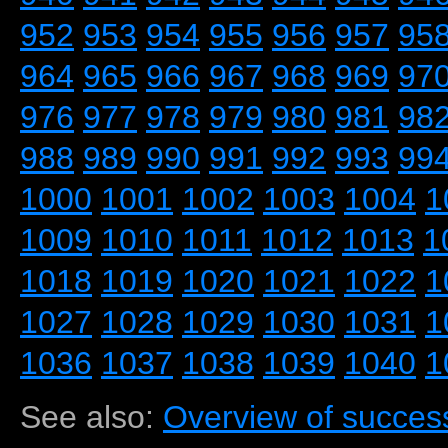
952
953
954
955
956
957
95
964
965
966
967
968
969
97
976
977
978
979
980
981
98
988
989
990
991
992
993
99
1000
1001
1002
1003
1004
1
1009
1010
1011
1012
1013
1
1018
1019
1020
1021
1022
1
1027
1028
1029
1030
1031
1
1036
1037
1038
1039
1040
1
See also:
Overview of success