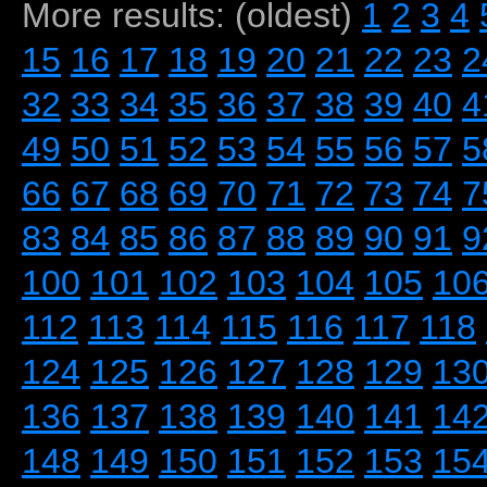
More results: (oldest)
1
2
3
4
15
16
17
18
19
20
21
22
23
2
32
33
34
35
36
37
38
39
40
4
49
50
51
52
53
54
55
56
57
5
66
67
68
69
70
71
72
73
74
7
83
84
85
86
87
88
89
90
91
9
100
101
102
103
104
105
10
112
113
114
115
116
117
118
124
125
126
127
128
129
13
136
137
138
139
140
141
14
148
149
150
151
152
153
15