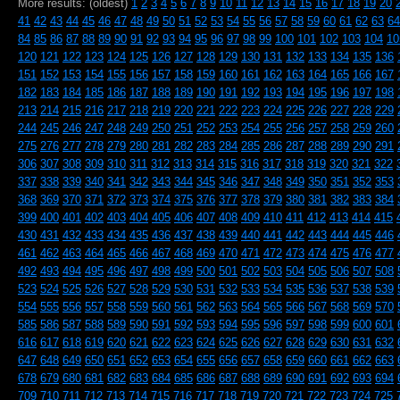
More results: (oldest)
1
2
3
4
5
6
7
8
9
10
11
12
13
14
15
16
17
18
19
20
41
42
43
44
45
46
47
48
49
50
51
52
53
54
55
56
57
58
59
60
61
62
63
64
84
85
86
87
88
89
90
91
92
93
94
95
96
97
98
99
100
101
102
103
104
10
120
121
122
123
124
125
126
127
128
129
130
131
132
133
134
135
136
151
152
153
154
155
156
157
158
159
160
161
162
163
164
165
166
167
182
183
184
185
186
187
188
189
190
191
192
193
194
195
196
197
198
213
214
215
216
217
218
219
220
221
222
223
224
225
226
227
228
229
244
245
246
247
248
249
250
251
252
253
254
255
256
257
258
259
260
275
276
277
278
279
280
281
282
283
284
285
286
287
288
289
290
291
306
307
308
309
310
311
312
313
314
315
316
317
318
319
320
321
322
337
338
339
340
341
342
343
344
345
346
347
348
349
350
351
352
353
368
369
370
371
372
373
374
375
376
377
378
379
380
381
382
383
384
399
400
401
402
403
404
405
406
407
408
409
410
411
412
413
414
415
430
431
432
433
434
435
436
437
438
439
440
441
442
443
444
445
446
461
462
463
464
465
466
467
468
469
470
471
472
473
474
475
476
477
492
493
494
495
496
497
498
499
500
501
502
503
504
505
506
507
508
523
524
525
526
527
528
529
530
531
532
533
534
535
536
537
538
539
554
555
556
557
558
559
560
561
562
563
564
565
566
567
568
569
570
585
586
587
588
589
590
591
592
593
594
595
596
597
598
599
600
601
616
617
618
619
620
621
622
623
624
625
626
627
628
629
630
631
632
647
648
649
650
651
652
653
654
655
656
657
658
659
660
661
662
663
678
679
680
681
682
683
684
685
686
687
688
689
690
691
692
693
694
709
710
711
712
713
714
715
716
717
718
719
720
721
722
723
724
725