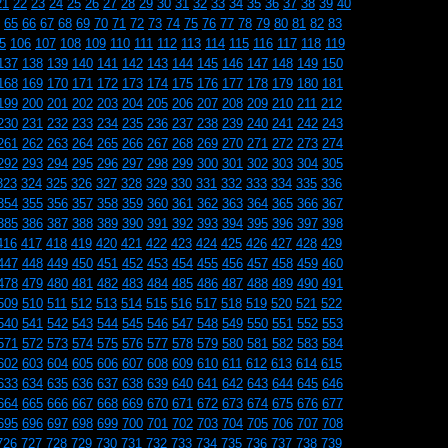
21
22
23
24
25
26
27
28
29
30
31
32
33
34
35
36
37
38
39
40
65
66
67
68
69
70
71
72
73
74
75
76
77
78
79
80
81
82
83
5
106
107
108
109
110
111
112
113
114
115
116
117
118
119
137
138
139
140
141
142
143
144
145
146
147
148
149
150
168
169
170
171
172
173
174
175
176
177
178
179
180
181
199
200
201
202
203
204
205
206
207
208
209
210
211
212
230
231
232
233
234
235
236
237
238
239
240
241
242
243
261
262
263
264
265
266
267
268
269
270
271
272
273
274
292
293
294
295
296
297
298
299
300
301
302
303
304
305
323
324
325
326
327
328
329
330
331
332
333
334
335
336
354
355
356
357
358
359
360
361
362
363
364
365
366
367
385
386
387
388
389
390
391
392
393
394
395
396
397
398
416
417
418
419
420
421
422
423
424
425
426
427
428
429
447
448
449
450
451
452
453
454
455
456
457
458
459
460
478
479
480
481
482
483
484
485
486
487
488
489
490
491
509
510
511
512
513
514
515
516
517
518
519
520
521
522
540
541
542
543
544
545
546
547
548
549
550
551
552
553
571
572
573
574
575
576
577
578
579
580
581
582
583
584
602
603
604
605
606
607
608
609
610
611
612
613
614
615
633
634
635
636
637
638
639
640
641
642
643
644
645
646
664
665
666
667
668
669
670
671
672
673
674
675
676
677
695
696
697
698
699
700
701
702
703
704
705
706
707
708
726
727
728
729
730
731
732
733
734
735
736
737
738
739