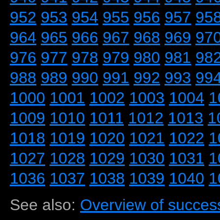
952
953
954
955
956
957
95
964
965
966
967
968
969
97
976
977
978
979
980
981
98
988
989
990
991
992
993
99
1000
1001
1002
1003
1004
1
1009
1010
1011
1012
1013
1
1018
1019
1020
1021
1022
1
1027
1028
1029
1030
1031
1
1036
1037
1038
1039
1040
1
See also:
Overview of success