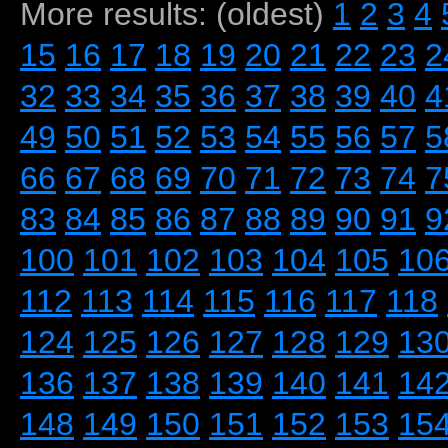
More results: (oldest)
1
2
3
4
15
16
17
18
19
20
21
22
23
2
32
33
34
35
36
37
38
39
40
4
49
50
51
52
53
54
55
56
57
5
66
67
68
69
70
71
72
73
74
7
83
84
85
86
87
88
89
90
91
9
100
101
102
103
104
105
10
112
113
114
115
116
117
118
124
125
126
127
128
129
13
136
137
138
139
140
141
14
148
149
150
151
152
153
15