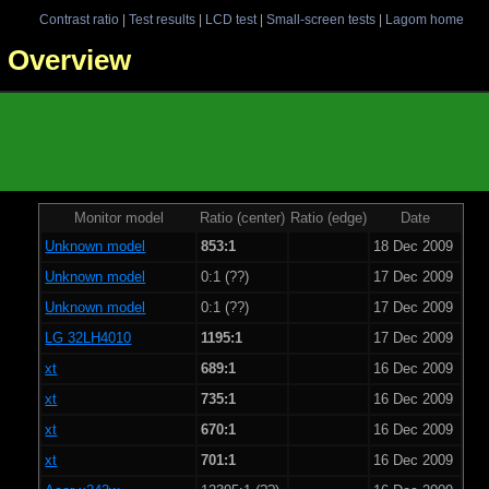
Contrast ratio
|
Test results
|
LCD test
|
Small-screen tests
|
Lagom home
 - Overview
Monitor model
Ratio (center)
Ratio (edge)
Date
Unknown model
853:1
18 Dec 2009
Unknown model
0:1 (??)
17 Dec 2009
Unknown model
0:1 (??)
17 Dec 2009
LG 32LH4010
1195:1
17 Dec 2009
xt
689:1
16 Dec 2009
xt
735:1
16 Dec 2009
xt
670:1
16 Dec 2009
xt
701:1
16 Dec 2009