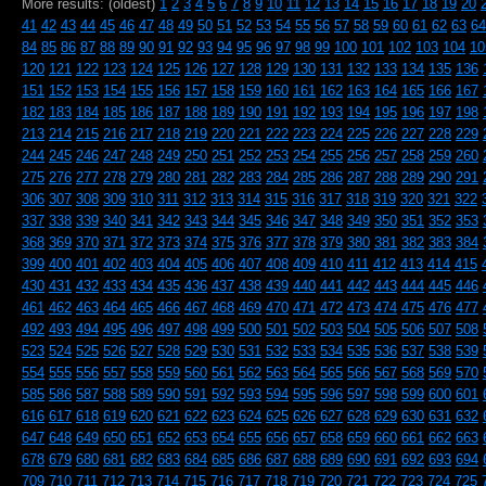
More results: (oldest)
1
2
3
4
5
6
7
8
9
10
11
12
13
14
15
16
17
18
19
20
41
42
43
44
45
46
47
48
49
50
51
52
53
54
55
56
57
58
59
60
61
62
63
64
84
85
86
87
88
89
90
91
92
93
94
95
96
97
98
99
100
101
102
103
104
10
120
121
122
123
124
125
126
127
128
129
130
131
132
133
134
135
136
151
152
153
154
155
156
157
158
159
160
161
162
163
164
165
166
167
182
183
184
185
186
187
188
189
190
191
192
193
194
195
196
197
198
213
214
215
216
217
218
219
220
221
222
223
224
225
226
227
228
229
244
245
246
247
248
249
250
251
252
253
254
255
256
257
258
259
260
275
276
277
278
279
280
281
282
283
284
285
286
287
288
289
290
291
306
307
308
309
310
311
312
313
314
315
316
317
318
319
320
321
322
337
338
339
340
341
342
343
344
345
346
347
348
349
350
351
352
353
368
369
370
371
372
373
374
375
376
377
378
379
380
381
382
383
384
399
400
401
402
403
404
405
406
407
408
409
410
411
412
413
414
415
430
431
432
433
434
435
436
437
438
439
440
441
442
443
444
445
446
461
462
463
464
465
466
467
468
469
470
471
472
473
474
475
476
477
492
493
494
495
496
497
498
499
500
501
502
503
504
505
506
507
508
523
524
525
526
527
528
529
530
531
532
533
534
535
536
537
538
539
554
555
556
557
558
559
560
561
562
563
564
565
566
567
568
569
570
585
586
587
588
589
590
591
592
593
594
595
596
597
598
599
600
601
616
617
618
619
620
621
622
623
624
625
626
627
628
629
630
631
632
647
648
649
650
651
652
653
654
655
656
657
658
659
660
661
662
663
678
679
680
681
682
683
684
685
686
687
688
689
690
691
692
693
694
709
710
711
712
713
714
715
716
717
718
719
720
721
722
723
724
725