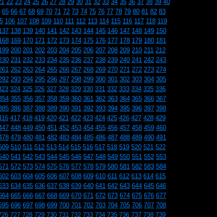
21
22
23
24
25
26
27
28
29
30
31
32
33
34
35
36
37
38
39
40
65
66
67
68
69
70
71
72
73
74
75
76
77
78
79
80
81
82
83
5
106
107
108
109
110
111
112
113
114
115
116
117
118
119
137
138
139
140
141
142
143
144
145
146
147
148
149
150
168
169
170
171
172
173
174
175
176
177
178
179
180
181
199
200
201
202
203
204
205
206
207
208
209
210
211
212
230
231
232
233
234
235
236
237
238
239
240
241
242
243
261
262
263
264
265
266
267
268
269
270
271
272
273
274
292
293
294
295
296
297
298
299
300
301
302
303
304
305
323
324
325
326
327
328
329
330
331
332
333
334
335
336
354
355
356
357
358
359
360
361
362
363
364
365
366
367
385
386
387
388
389
390
391
392
393
394
395
396
397
398
416
417
418
419
420
421
422
423
424
425
426
427
428
429
447
448
449
450
451
452
453
454
455
456
457
458
459
460
478
479
480
481
482
483
484
485
486
487
488
489
490
491
509
510
511
512
513
514
515
516
517
518
519
520
521
522
540
541
542
543
544
545
546
547
548
549
550
551
552
553
571
572
573
574
575
576
577
578
579
580
581
582
583
584
602
603
604
605
606
607
608
609
610
611
612
613
614
615
633
634
635
636
637
638
639
640
641
642
643
644
645
646
664
665
666
667
668
669
670
671
672
673
674
675
676
677
695
696
697
698
699
700
701
702
703
704
705
706
707
708
726
727
728
729
730
731
732
733
734
735
736
737
738
739