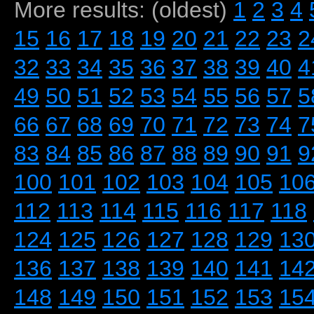
More results: (oldest)
1
2
3
4
15
16
17
18
19
20
21
22
23
2
32
33
34
35
36
37
38
39
40
4
49
50
51
52
53
54
55
56
57
5
66
67
68
69
70
71
72
73
74
7
83
84
85
86
87
88
89
90
91
9
100
101
102
103
104
105
10
112
113
114
115
116
117
118
124
125
126
127
128
129
13
136
137
138
139
140
141
14
148
149
150
151
152
153
15