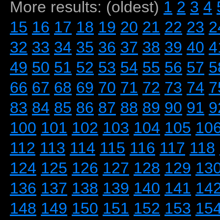
More results: (oldest)
1
2
3
4
15
16
17
18
19
20
21
22
23
2
32
33
34
35
36
37
38
39
40
4
49
50
51
52
53
54
55
56
57
5
66
67
68
69
70
71
72
73
74
7
83
84
85
86
87
88
89
90
91
9
100
101
102
103
104
105
10
112
113
114
115
116
117
118
124
125
126
127
128
129
13
136
137
138
139
140
141
14
148
149
150
151
152
153
15