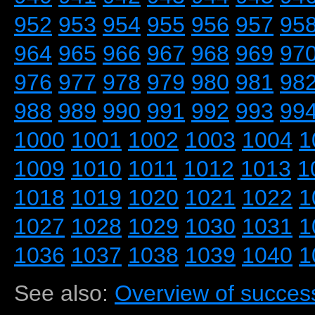
952
953
954
955
956
957
95
964
965
966
967
968
969
97
976
977
978
979
980
981
98
988
989
990
991
992
993
99
1000
1001
1002
1003
1004
1
1009
1010
1011
1012
1013
1
1018
1019
1020
1021
1022
1
1027
1028
1029
1030
1031
1
1036
1037
1038
1039
1040
1
See also:
Overview of success